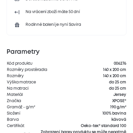
Na vrácení zboží máte 50 dní
Rodinné balení je nyní Savira
Parametry
Kód produktu
006276
Rozměry prostěradla
140 x 200 cm
Rozměry
140 x 200 cm
Výška matrace
do 25 cm
Na matraci
do 25 cm
Materiál
Jersey
Značka
XPOSE®
Gramáž - g/m²
190 g/m²
Složení
100% bavlna
Barva
kávová
Certifikát
Oeko-tex® standard 100
Zobrazení barev produktu se může nepatrně