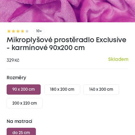
10×
Mikroplyšové prostěradlo Exclusive
- karmínové 90x200 cm
Skladem
329
Kč
Rozměry
90 x 200 cm
180 x 200 cm
140 x 200 cm
200 x 220 cm
Na matraci
do 25 cm