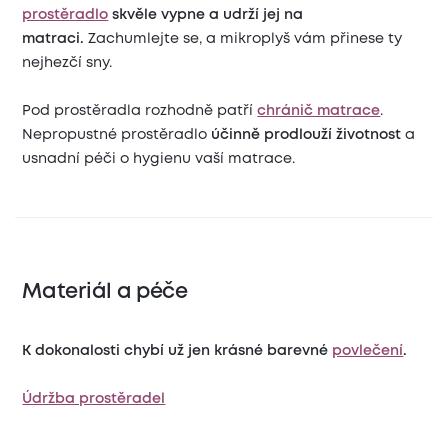
prostěradlo
skvěle vypne a udrží jej na
matraci.
Zachumlejte se, a mikroplyš vám přinese ty
nejhezčí sny.
Pod prostěradla rozhodně patří
chránič matrace
.
Nepropustné prostěradlo
účinně prodlouží životnost
a
usnadní péči o hygienu vaší matrace.
Materiál a péče
K dokonalosti chybí už jen krásné barevné
povlečení
.
Údržba prostěradel