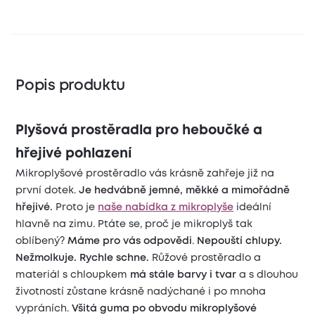
Popis produktu
Plyšová prostěradla pro heboučké a
hřejivé pohlazení
Mikroplyšové prostěradlo vás krásně zahřeje již na
první dotek.
Je hedvábně jemné, měkké a mimořádně
hřejivé.
Proto je
naše nabídka z mikroplyše
ideální
hlavně na zimu. Ptáte se, proč je mikroplyš tak
oblíbený?
Máme pro vás odpovědi
.
Nepouští chlupy.
Nežmolkuje. Rychle schne.
Růžové prostěradlo a
materiál s chloupkem
má stále barvy i tvar
a s dlouhou
životností zůstane krásně nadýchané i po mnoha
vypráních.
Všitá guma po obvodu mikroplyšové