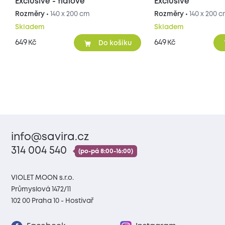
Exclusive - fialové
Exclusive
Rozměry •
140 x 200 cm
Rozměry •
140 x 200 
Skladem
Skladem
649
649
Kč
Kč
Do košíku
info@savira.cz
314 004 540
(po-pá 8:00-16:00)
VIOLET MOON s.r.o.
Průmyslová 1472/11
102 00 Praha 10 - Hostivař