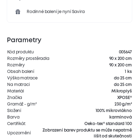
Rodinné balení je nyní Savira
Parametry
Kód produktu
005647
Rozměry prostěradla
90 x 200 cm
Rozměry
90 x 200 cm
Obsah balení
1 ks
Výška matrace
do 25 cm
Na matraci
do 25 cm
Materiál
Mikroplyš
Značka
XPOSE®
Gramáž - g/m²
230 g/m²
Složení
100% mikrovlákno
Barva
karmínová
Certifikát
Oeko-tex® standard 100
Zobrazení barev produktu se může nepatrně
Upozornění
lišit od skutečnosti