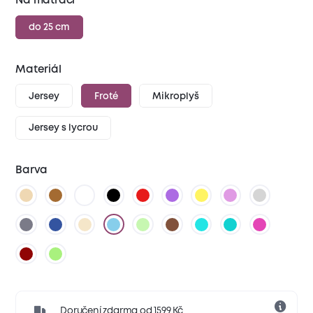
Na matraci
do 25 cm
Materiál
Jersey
Froté
Mikroplyš
Jersey s lycrou
Barva
Doručení zdarma od 1599 Kč