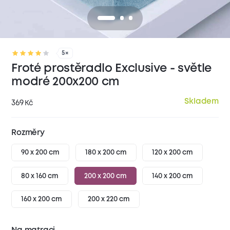
5×
Froté prostěradlo Exclusive - světle
modré 200x200 cm
Skladem
369
Kč
Rozměry
90 x 200 cm
180 x 200 cm
120 x 200 cm
80 x 160 cm
200 x 200 cm
140 x 200 cm
160 x 200 cm
200 x 220 cm