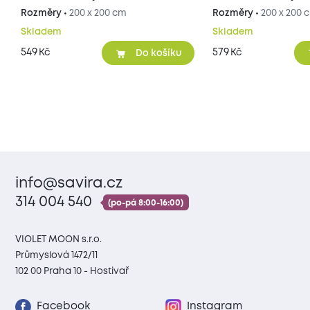
Rozměry •
200 x 200 cm
Rozměry •
200 x 200 
Skladem
Skladem
549
579
Kč
Kč
Do košíku
info@savira.cz
314 004 540
(po-pá 8:00-16:00)
VIOLET MOON s.r.o.
Průmyslová 1472/11
102 00 Praha 10 - Hostivař
Facebook
Instagram