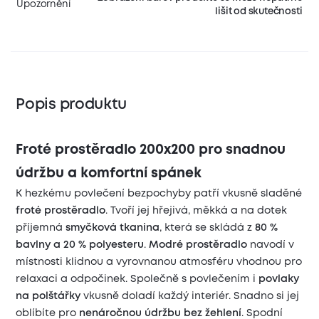
Upozornění
lišit od skutečnosti
Popis produktu
Froté prostěradlo 200x200 pro snadnou
údržbu a komfortní spánek
K hezkému povlečení bezpochyby patří vkusně sladěné
froté prostěradlo
. Tvoří jej hřejivá, měkká a na dotek
příjemná
smyčková tkanina
, která se skládá z
80 %
bavlny a 20 % polyesteru
.
Modré prostěradlo
navodí v
místnosti klidnou a vyrovnanou atmosféru vhodnou pro
relaxaci a odpočinek. Společně s povlečením i
povlaky
na polštářky
vkusně doladí každý interiér. Snadno si jej
oblíbíte pro
nenáročnou údržbu bez žehlení
. Spodní