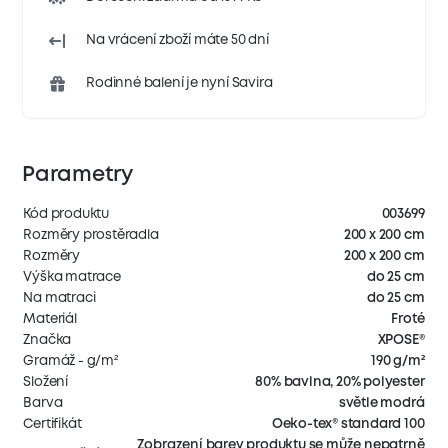
Na vrácení zboží máte 50 dní
Rodinné balení je nyní Savira
Parametry
Kód produktu
003699
Rozměry prostěradla
200 x 200 cm
Rozměry
200 x 200 cm
Výška matrace
do 25 cm
Na matraci
do 25 cm
Materiál
Froté
Značka
XPOSE®
Gramáž - g/m²
190 g/m²
Složení
80% bavlna, 20% polyester
Barva
světle modrá
Certifikát
Oeko-tex® standard 100
Zobrazení barev produktu se může nepatrně