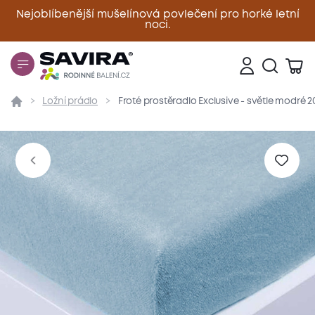
Nejoblíbenější mušelínová povlečení pro horké letní
noci.
Zavřít
Ložní prádlo
Froté prostěradlo Exclusive - světle modré 
Přehled
Parametry
Popis produktu
Materiál