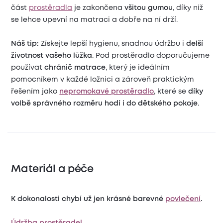
část
prostěradla
je zakončena
všitou gumou
, díky níž
se lehce upevní na matraci a dobře na ní drží.
Náš tip:
Získejte lepší hygienu, snadnou údržbu i
delší
životnost vašeho lůžka
. Pod prostěradlo doporučujeme
používat
chránič matrace
, který je ideálním
pomocníkem v každé ložnici a zároveň praktickým
řešením jako
nepromokavé prostěradlo
, které se
díky
volbě správného rozměru hodí i do dětského pokoje
.
Materiál a péče
K dokonalosti chybí už jen krásné barevné
povlečení
.
Údržba prostěradel