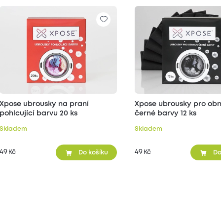
Xpose ubrousky na praní
Xpose ubrousky pro ob
pohlcující barvu 20 ks
černé barvy 12 ks
Skladem
Skladem
49
49
Kč
Kč
Do košíku
Do