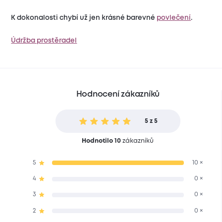
K dokonalosti chybí už jen krásné barevné
povlečení
.
Údržba prostěradel
Hodnocení zákazníků
5 z 5
Hodnotilo 10
zákazníků
5
10 ×
4
0 ×
3
0 ×
2
0 ×