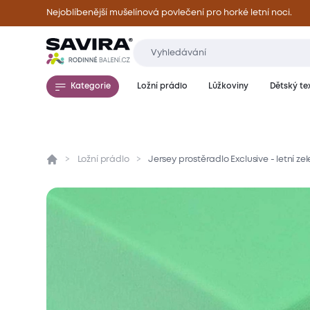
Nejoblíbenější mušelínová povlečení pro horké letní noci.
Kategorie
Ložní prádlo
Lůžkoviny
Dětský tex
Ložní prádlo
Jersey prostěradlo Exclusive - letní z
Přehled
Parametry
Popis produktu
Mate