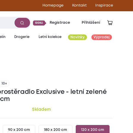
Homepage
Kontakt
Inspirace
Registrace
Přihlášení
100Kč
lín
Drogerie
Letní kolekce
Novinky
Výprodej
289
Kč
10×
rostěradlo Exclusive - letní zelené
 cm
Skladem
90 x 200 cm
180 x 200 cm
120 x 200 cm