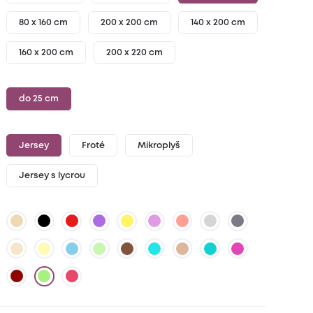
80 x 160 cm
200 x 200 cm
140 x 200 cm
160 x 200 cm
200 x 220 cm
do 25 cm
Jersey
Froté
Mikroplyš
Jersey s lycrou