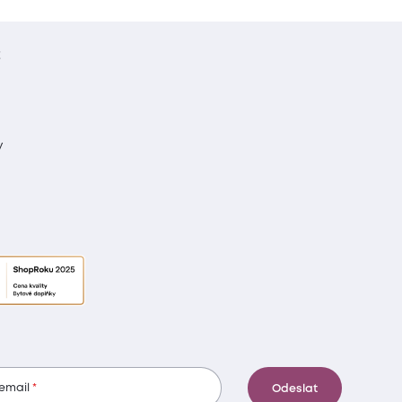
t
y
 email
Odeslat