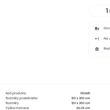
Dor
Na v
Rodi
Kód produktu
002681
Rozměry prostěradla
120 x 200 cm
Rozměry
120 x 200 cm
Výška matrace
do 25 cm