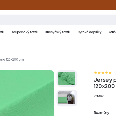
til
Koupelnový textil
Kuchyňský textil
Bytové doplňky
Muše
elené 120x200 cm
riál a péče
Hodnocení
Jersey p
120x200
289
Kč
Rozměry