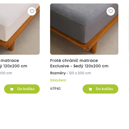
č matrace
Froté chránič matrace
ílý 120x200 cm
Exclusive - šedý 120x200 cm
 200 cm
Rozměry •
120 x 200 cm
Skladem
419
Kč
Do košíku
Do košíku