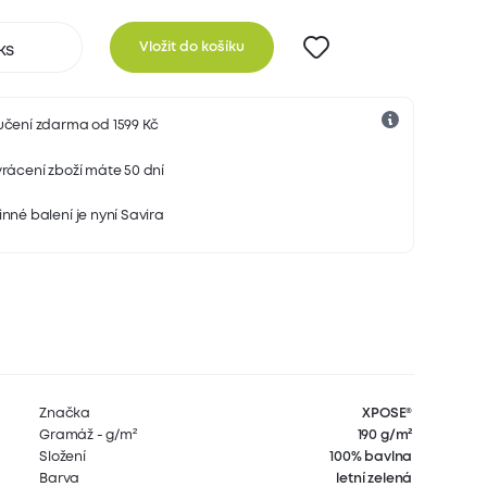
Vložit do košíku
učení zdarma od 1599 Kč
rácení zboží máte 50 dní
nné balení je nyní Savira
Značka
XPOSE®
Gramáž - g/m²
190 g/m²
Složení
100% bavlna
Barva
letní zelená