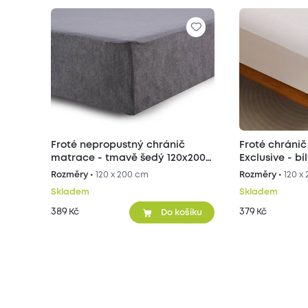
Froté nepropustný chránič
Froté chráni
matrace - tmavě šedý 120x200
Exclusive - b
cm
Rozměry •
120 x 200 cm
Rozměry •
120 x
Skladem
Skladem
389
379
Kč
Kč
Do košíku