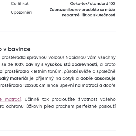
Certifikát
Oeko-tex® standard 100
Zobrazení barev produktu se může
Upozornění
nepatrně lišit od skutečnosti
o v bavlnce
to prostěradla správnou volbou! Nabídnou vám všechny
í se
ze 100% bavlny s vysokou stálobarevností
, a proto
dí prostěradlo
k letním tónům, působí svěže a společně
adký materiál
je příjemný na dotyk a
dobře absorbuje
rostěradlo 120x200 cm
lehce upevní
na matraci
a dobře
e matrací
. Účinně tak prodloužíte životnost vašeho
ro ochranu lůžkovin před prachem perfektně poslouží