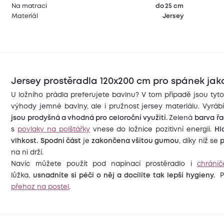
Na matraci
do 25 cm
Materiál
Jersey
Jersey prostěradla 120x200 cm pro spánek jak
U ložního prádla preferujete bavlnu? V tom případě jsou ty
výhody jemné bavlny, ale i pružnost jersey materiálu. Vyráb
jsou prodyšná a vhodná pro celoroční využití.
Zelená
barva řa
s
povlaky na polštářky
vnese do ložnice pozitivní energii.
Hl
vlhkost.
Spodní část
je
zakončena všitou gumou
, díky níž se
p
na ni drží.
Navíc můžete použít pod napínací prostěradlo i
chránič
lůžka,
usnadníte si péči o něj a docílíte tak lepší hygieny.
P
přehoz na postel
.