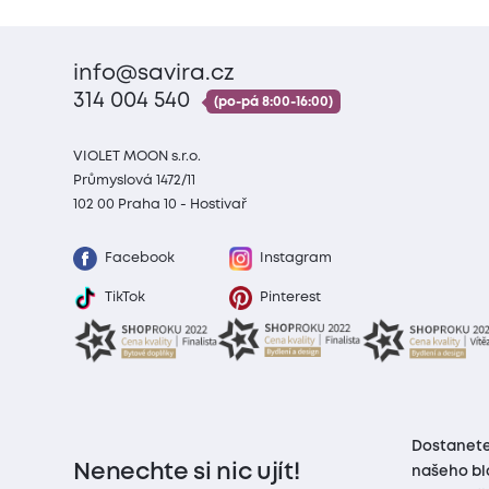
info@savira.cz
314 004 540
(po-pá 8:00-16:00)
VIOLET MOON s.r.o.
Průmyslová 1472/11
102 00 Praha 10 - Hostivař
Facebook
Instagram
TikTok
Pinterest
Dostanete
Nenechte si nic ujít!
našeho bl