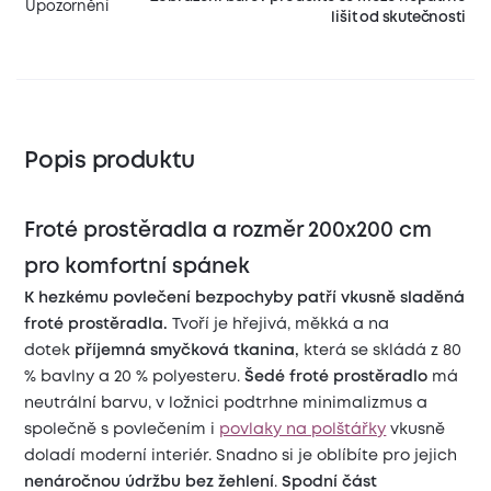
Upozornění
lišit od skutečnosti
Popis produktu
Froté prostěradla a rozměr 200x200 cm
pro komfortní spánek
K hezkému povlečení bezpochyby patří vkusně sladěná
froté prostěradla.
Tvoří je hřejivá, měkká a na
dotek
příjemná smyčková tkanina,
která se skládá z 80
% bavlny a 20 % polyesteru.
Šedé froté prostěradlo
má
neutrální barvu, v ložnici podtrhne minimalizmus a
společně s povlečením i
povlaky na polštářky
vkusně
doladí moderní interiér. Snadno si je oblíbíte pro jejich
nenáročnou údržbu bez žehlení
.
Spodní část