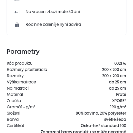
Na vrácení zboží máte 50 dní
Rodinné balení je nyní Savira
Parametry
Kód produktu
002176
Rozměry prostěradla
200 x 200 cm
Rozměry
200 x 200 cm
Výška matrace
do 25 cm
Na matraci
do 25 cm
Materiál
Froté
Značka
XPOSE®
Gramáž - g/m²
190 g/m²
Složení
80% bavlna, 20% polyester
Barva
světle šedá
Certifikát
Oeko-tex® standard 100
Zobrazení barev produktu se může nepatrně