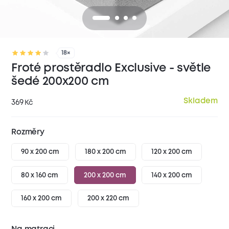
18×
Froté prostěradlo Exclusive - světle
šedé 200x200 cm
Skladem
369
Kč
Rozměry
90 x 200 cm
180 x 200 cm
120 x 200 cm
80 x 160 cm
200 x 200 cm
140 x 200 cm
160 x 200 cm
200 x 220 cm