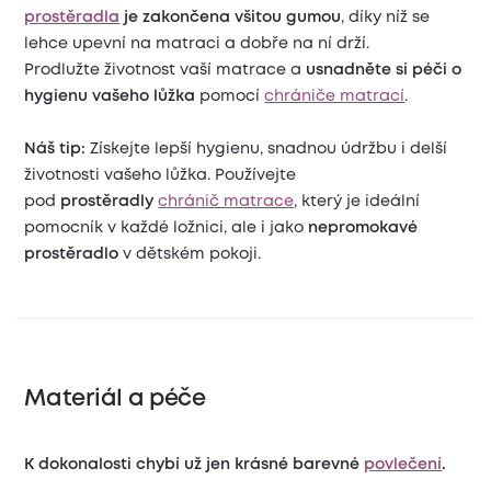
prostěradla
je zakončena všitou gumou
, díky níž se
lehce upevní na matraci a dobře na ní drží.
Prodlužte životnost vaší matrace a
usnadněte si péči o
hygienu vašeho lůžka
pomocí
chrániče matrací
.
Náš tip:
Získejte lepší hygienu, snadnou údržbu i delší
životnosti vašeho lůžka. Používejte
pod
prostěradly
chránič matrace
, který je ideální
pomocník v každé ložnici, ale i jako
nepromokavé
prostěradlo
v dětském pokoji.
Materiál a péče
K dokonalosti chybí už jen krásné barevné
povlečení
.