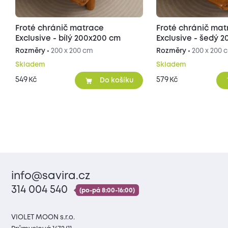
Froté chránič matrace
Froté chránič ma
Exclusive - bílý 200x200 cm
Exclusive - šedý 
Rozměry •
200 x 200 cm
Rozměry •
200 x 200 
Skladem
Skladem
549
579
Kč
Kč
Do košíku
info@savira.cz
314 004 540
(po-pá 8:00-16:00)
VIOLET MOON s.r.o.