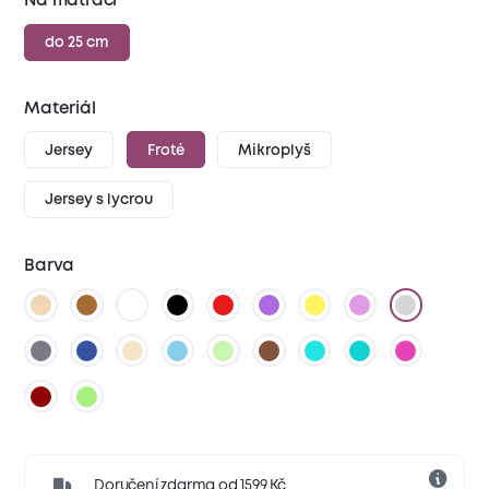
Na matraci
do 25 cm
Materiál
Jersey
Froté
Mikroplyš
Jersey s lycrou
Barva
Doručení zdarma od 1599 Kč