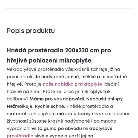
Popis produktu
Hnědá prostěradla 200x220 cm pro
hřejivé pohlazení mikroplyše
Mikroplyšové prostěradlo vás krásně zahřeje již na
první dotek.
Je hedvábně jemné, měkké a mimořádně
hřejivé.
Proto je
naše nabídka z mikroplyše
ideální
hlavně na zimu. Ptáte se, proč je mikroplyš tak
oblíbený?
Máme pro vás odpovědi
.
Nepouští chlupy.
Nežmolkuje. Rychle schne.
Hnědé prostěradlo a
materiál s chloupkem
má stále barvy i tvar
a s dlouhou
životností zůstane krásně nadýchané i po mnoha
vypráních.
Všitá guma po obvodu mikroplyšové
prostěradlo
skvěle vypne a udrží jej na