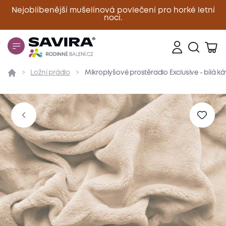
Nejoblíbenější mušelínová povlečení pro horké letní
noci.
Zavřít
Ložní prádlo
Mikroplyšové prostěradlo Exclusive - bílá 
Přehled
Parametry
Popis produktu
Materiál