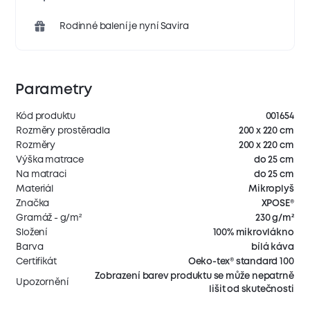
Rodinné balení je nyní Savira
Parametry
Kód produktu
001654
Rozměry prostěradla
200 x 220 cm
Rozměry
200 x 220 cm
Výška matrace
do 25 cm
Na matraci
do 25 cm
Materiál
Mikroplyš
Značka
XPOSE®
Gramáž - g/m²
230 g/m²
Složení
100% mikrovlákno
Barva
bílá káva
Certifikát
Oeko-tex® standard 100
Zobrazení barev produktu se může nepatrně
Upozornění
lišit od skutečnosti