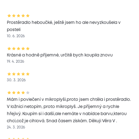
Prostěradlo heboučké, ještě jsem ho ale nevyzkoušela v
posteli
10. 6. 2026
Krásné a hodně příjemné, určitě bych koupila znovu
19. 4. 2026
30. 3. 2026
Mám i povlečení v mikroplyši,proto jsem chtěla i prostěradlo.
V ložnici netopím, proto mikroplyš. Je příjemný a rychle
hřejivý. Koupím si i další,ale nemáte v nabídce barvu,kterou
chci,což je cihlová. Snad časem získám. Děkuji Věra V .
24. 3. 2026