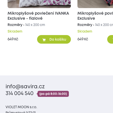
Mikroplyšové povlečení IVANKA
Mikroplyšové pov
Exclusive - fialové
Exclusive
Rozměry •
140 x 200 cm
Rozměry •
140 x 200 
Skladem
Skladem
649
649
Kč
Kč
Do košíku
info@savira.cz
314 004 540
(po-pá 8:00-16:00)
VIOLET MOON s.r.o.
Průmyslová 1472/11