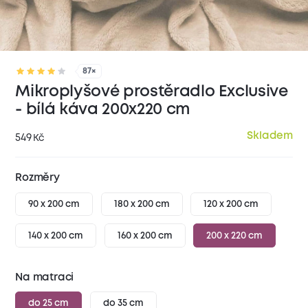
87×
Mikroplyšové prostěradlo Exclusive
- bílá káva 200x220 cm
Skladem
549
Kč
Rozměry
90 x 200 cm
180 x 200 cm
120 x 200 cm
140 x 200 cm
160 x 200 cm
200 x 220 cm
Na matraci
do 25 cm
do 35 cm