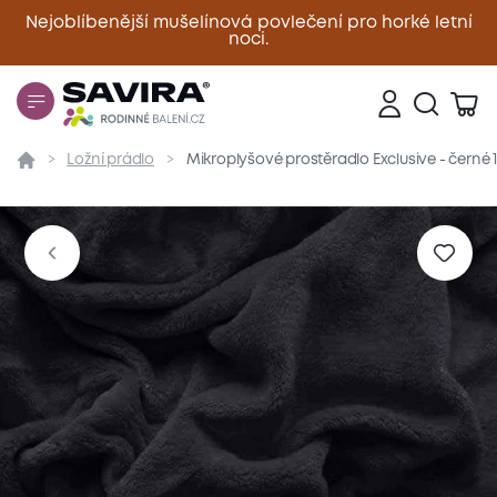
Nejoblíbenější mušelínová povlečení pro horké letní
noci.
Zavřít
Ložní prádlo
Mikroplyšové prostěradlo Exclusive - černé
Přehled
Parametry
Popis produktu
Materiál