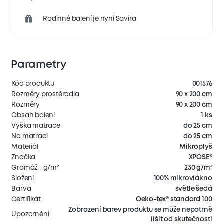
Rodinné balení je nyní Savira
Parametry
Kód produktu
001576
Rozměry prostěradla
90 x 200 cm
Rozměry
90 x 200 cm
Obsah balení
1 ks
Výška matrace
do 25 cm
Na matraci
do 25 cm
Materiál
Mikroplyš
Značka
XPOSE®
Gramáž - g/m²
230 g/m²
Složení
100% mikrovlákno
Barva
světle šedá
Certifikát
Oeko-tex® standard 100
Zobrazení barev produktu se může nepatrně
Upozornění
lišit od skutečnosti