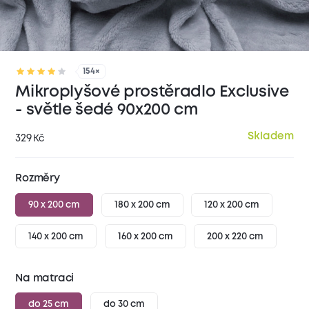
154×
Mikroplyšové prostěradlo Exclusive
- světle šedé 90x200 cm
Skladem
329
Kč
Rozměry
90 x 200 cm
180 x 200 cm
120 x 200 cm
140 x 200 cm
160 x 200 cm
200 x 220 cm
Na matraci
do 25 cm
do 30 cm