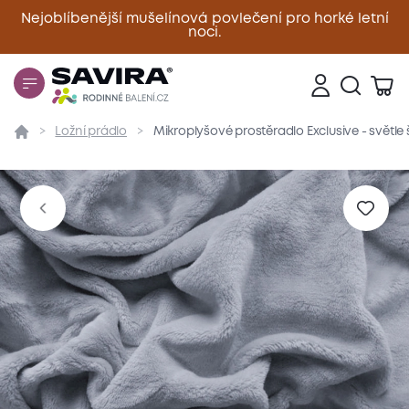
Nejoblíbenější mušelínová povlečení pro horké letní
noci.
Zavřít
Ložní prádlo
Mikroplyšové prostěradlo Exclusive - světl
Přehled
Parametry
Popis produktu
Materiál