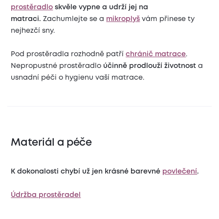
prostěradlo
skvěle vypne a udrží jej na
matraci.
Zachumlejte se a
mikroplyš
vám přinese ty
nejhezčí sny.
Pod prostěradla rozhodně patří
chránič matrace
.
Nepropustné prostěradlo
účinně prodlouží životnost
a
usnadní péči o hygienu vaší matrace.
Materiál a péče
K dokonalosti chybí už jen krásné barevné
povlečení
.
Údržba prostěradel