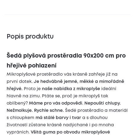
Popis produktu
Šedá plyšová prostěradla 90x200 cm pro
hřejivé pohlazení
Mikroplyšové prostěradlo vás krásně zahřeje již na
první dotek.
Je hedvábně jemné, měkké a mimořádně
hřejivé.
Proto je
naše nabídka z mikroplyše
ideální
hlavně na zimu. Ptáte se, proč je mikroplyš tak
oblíbený?
Máme pro vás odpovědi
.
Nepouští chlupy.
Nežmolkuje. Rychle schne.
Šedé prostěradlo a materiál
s chloupkem
má stálé barvy i tvar
a s dlouhou
životností zůstane krásně nadýchané i po mnoha
vypráních.
Všitá guma po obvodu mikroplyšové