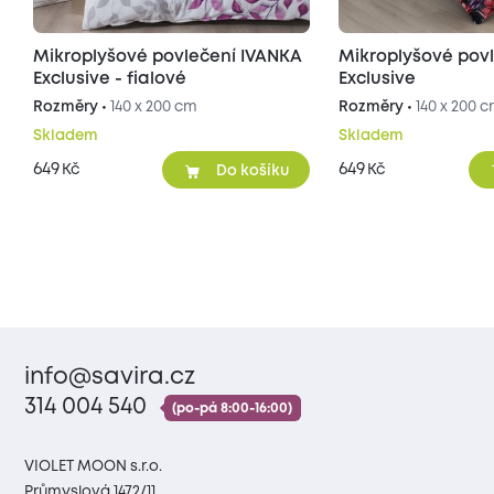
Mikroplyšové povlečení IVANKA
Mikroplyšové pov
Exclusive - fialové
Exclusive
Rozměry •
140 x 200 cm
Rozměry •
140 x 200 
Skladem
Skladem
649
649
Kč
Kč
Do košíku
info@savira.cz
314 004 540
(po-pá 8:00-16:00)
VIOLET MOON s.r.o.
Průmyslová 1472/11