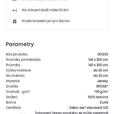
Na vrácení zboží máte 50 dní
Rodinné balení je nyní Savira
Parametry
Kód produktu
001230
Rozměry prostěradla
160 x 200 cm
Rozměry
160 x 200 cm
Výška matrace
do 25 cm
Na matraci
do 25 cm
Materiál
Jersey
Značka
XPOSE®
Gramáž - g/m²
190 g/m²
Složení
100% bavlna
Barva
žlutá
Certifikát
Oeko-tex® standard 100
Zobrazení barev produktu se může nepatrně