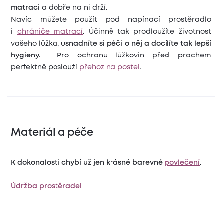
matraci
a dobře na ni drží.
Navíc můžete použít pod napínací prostěradlo
i
chrániče matrací
. Účinně tak prodloužíte životnost
vašeho lůžka,
usnadníte si péči o něj a docílíte tak lepší
hygieny.
Pro ochranu lůžkovin před prachem
perfektně poslouží
přehoz na postel
.
Materiál a péče
K dokonalosti chybí už jen krásné barevné
povlečení
.
Údržba prostěradel