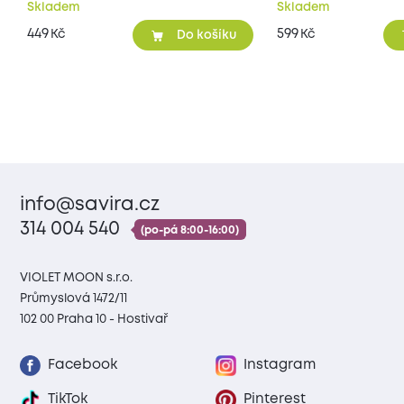
Skladem
Skladem
449
599
Kč
Kč
Do košíku
info@savira.cz
314 004 540
(po-pá 8:00-16:00)
VIOLET MOON s.r.o.
Průmyslová 1472/11
102 00 Praha 10 - Hostivař
Facebook
Instagram
TikTok
Pinterest