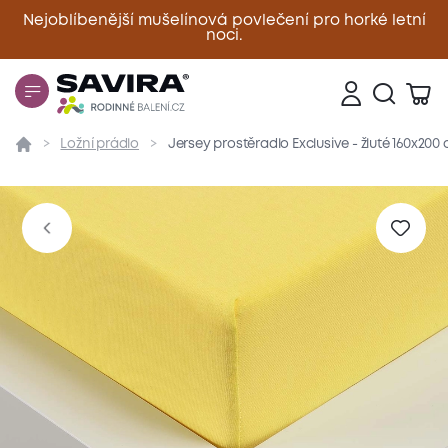
Nejoblíbenější mušelínová povlečení pro horké letní
noci.
Zavřít
Ložní prádlo
Jersey prostěradlo Exclusive - žluté 160x200
Přehled
Parametry
Popis produktu
Materiál