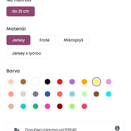
Na matraci
do 25 cm
Materiál
Jersey
Froté
Mikroplyš
Jersey s lycrou
Barva
Doručení zdarma od 1599 Kč