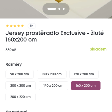
8×
Jersey prostěradlo Exclusive - žluté
160x200 cm
Skladem
339
Kč
Rozměry
90 x 200 cm
180 x 200 cm
120 x 200 cm
200 x 200 cm
140 x 200 cm
160 x 200 cm
200 x 220 cm