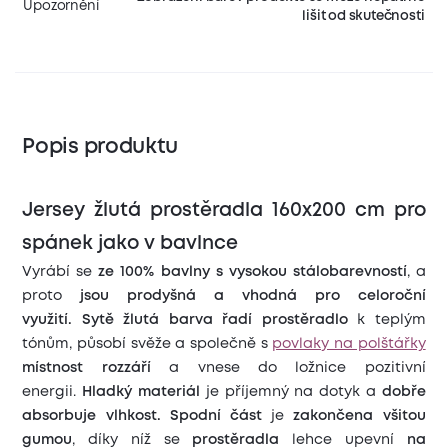
Upozornění
lišit od skutečnosti
Popis produktu
Jersey žlutá prostěradla 160x200 cm pro
spánek jako v bavlnce
Vyrábí se
ze 100% bavlny s vysokou stálobarevností
, a
proto
jsou prodyšná a vhodná pro celoroční
využití.
Sytě ž
lutá barva řadí prostěradlo
k teplým
tónům, působí svěže a společně s
povlaky na polštářky
místnost rozzáří
a vnese do ložnice pozitivní
energii.
Hladký materiál
je příjemný na dotyk a
dobře
absorbuje vlhkost.
Spodní část
je
zakončena všitou
gumou
, díky níž se
prostěradla
lehce upevní
na