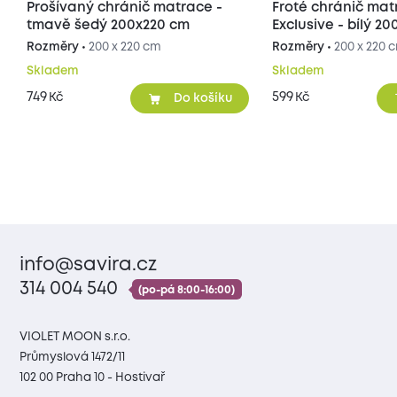
Prošívaný chránič matrace -
Froté chránič matrace
tmavě šedý 200x220 cm
Exclusive - b
Rozměry •
200 x 220 cm
Rozměry •
200 x 220 
Skladem
Skladem
749
599
Kč
Kč
Do košíku
info@savira.cz
314 004 540
(po-pá 8:00-16:00)
VIOLET MOON s.r.o.
Průmyslová 1472/11
102 00 Praha 10 - Hostivař