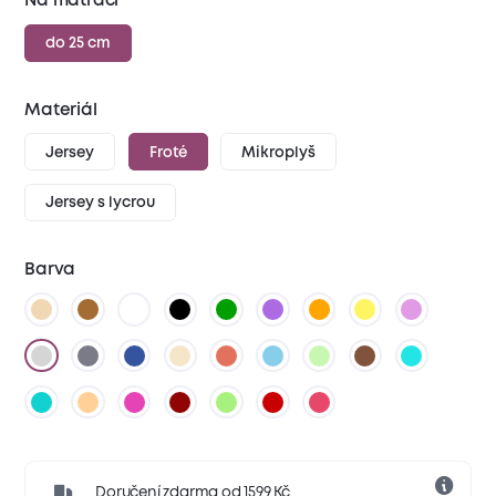
Na matraci
do 25 cm
Materiál
Jersey
Froté
Mikroplyš
Jersey s lycrou
Barva
Doručení zdarma od 1599 Kč