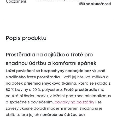
Upozornění
lišit od skutečnosti
Popis produktu
Prostěradla na dojlůžko a froté pro
snadnou údržbu a komfortní spánek
Ložní povlečení se bezpochyby neobejde bez vkusně
sladěného froté prostěradla.
Tvoří jej hřejivá, měkká a
na dotek
příjemná smyčková tkanina,
která se skládá z
80 % bavlny a 20 % polyesteru.
Froté prostěradlo
má
neutrální šedou barvu, v ložnici podtrhne minimalizmus
a společně s povlečením,
povlaky na polštářky
i se
závěsy vkusně doladí moderní interiér. Snadno si je
oblíbíte pro jejich
nenáročnou údržbu bez