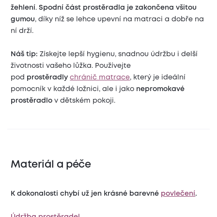
žehlení
.
Spodní část prostěradla je zakončena všitou
gumou
, díky níž se lehce upevní na matraci a dobře na
ní drží.
Náš tip:
Získejte lepší hygienu, snadnou údržbu i delší
životnosti vašeho lůžka. Používejte
pod
prostěradly
chránič matrace
, který je ideální
pomocník v každé ložnici, ale i jako
nepromokavé
prostěradlo
v dětském pokoji.
Materiál a péče
K dokonalosti chybí už jen krásné barevné
povlečení
.
Údržba prostěradel