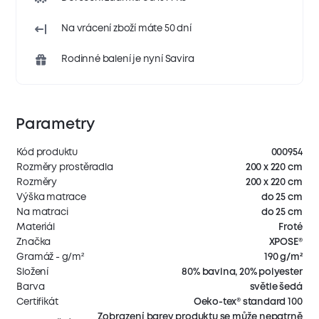
Na vrácení zboží máte 50 dní
Rodinné balení je nyní Savira
Parametry
Kód produktu
000954
Rozměry prostěradla
200 x 220 cm
Rozměry
200 x 220 cm
Výška matrace
do 25 cm
Na matraci
do 25 cm
Materiál
Froté
Značka
XPOSE®
Gramáž - g/m²
190 g/m²
Složení
80% bavlna, 20% polyester
Barva
světle šedá
Certifikát
Oeko-tex® standard 100
Zobrazení barev produktu se může nepatrně