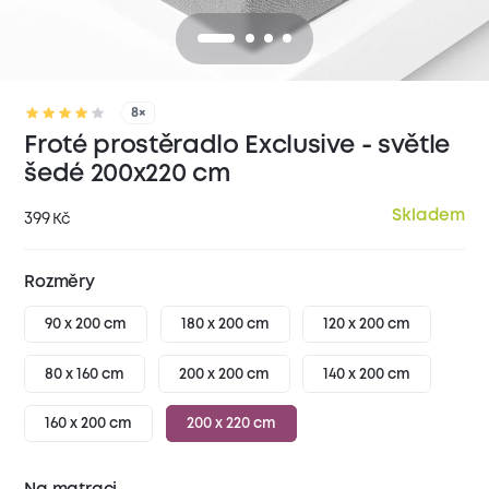
8×
Froté prostěradlo Exclusive - světle
šedé 200x220 cm
Skladem
399
Kč
Rozměry
90 x 200 cm
180 x 200 cm
120 x 200 cm
80 x 160 cm
200 x 200 cm
140 x 200 cm
160 x 200 cm
200 x 220 cm