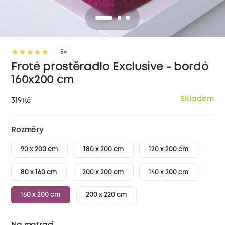
5×
Froté prostěradlo Exclusive - bordó
160x200 cm
Skladem
319
Kč
Rozměry
90 x 200 cm
180 x 200 cm
120 x 200 cm
80 x 160 cm
200 x 200 cm
140 x 200 cm
160 x 200 cm
200 x 220 cm