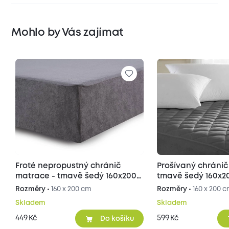
Mohlo by Vás zajímat
Froté nepropustný chránič
Prošívaný chránič matrace -
matrace - tmavě šedý 160x200
tmavě šedý 160x2
cm
Rozměry •
160 x 200 cm
Rozměry •
160 x 200 
Skladem
Skladem
449
599
Kč
Kč
Do košíku