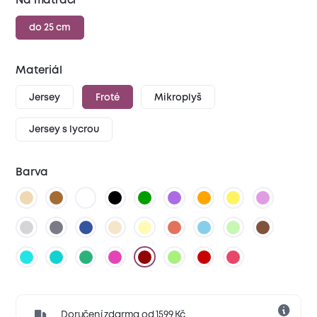
Na matraci
do 25 cm
Materiál
Jersey
Froté
Mikroplyš
Jersey s lycrou
Barva
Doručení zdarma od 1599 Kč