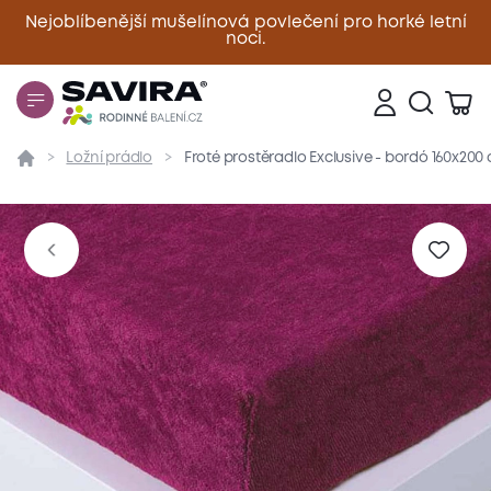
Nejoblíbenější mušelínová povlečení pro horké letní
noci.
Zavřít
Ložní prádlo
Froté prostěradlo Exclusive - bordó 160x200
Přehled
Parametry
Popis produktu
Materiál