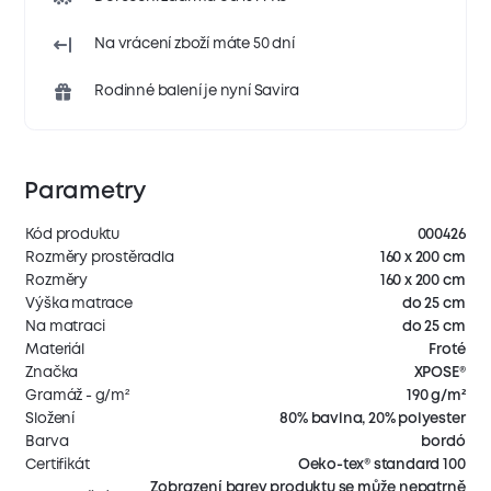
Na vrácení zboží máte 50 dní
Rodinné balení je nyní Savira
Parametry
Kód produktu
000426
Rozměry prostěradla
160 x 200 cm
Rozměry
160 x 200 cm
Výška matrace
do 25 cm
Na matraci
do 25 cm
Materiál
Froté
Značka
XPOSE®
Gramáž - g/m²
190 g/m²
Složení
80% bavlna, 20% polyester
Barva
bordó
Certifikát
Oeko-tex® standard 100
Zobrazení barev produktu se může nepatrně