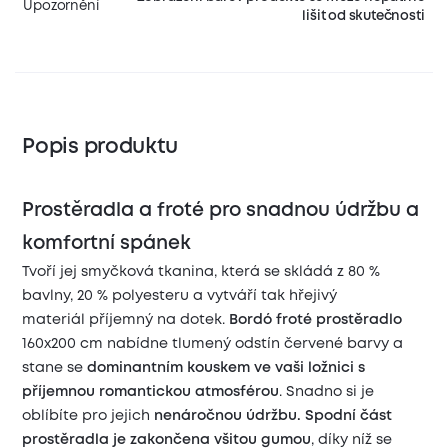
Upozornění
lišit od skutečnosti
Popis produktu
Prostěradla a froté pro snadnou údržbu a
komfortní spánek
Tvoří jej smyčková tkanina, která se skládá z 80 %
bavlny, 20 % polyesteru a vytváří tak hřejivý
materiál příjemný na dotek.
Bordó froté prostěradlo
160x200 cm nabídne tlumený odstín červené barvy a
stane se
dominantním kouskem ve vaši ložnici
s
příjemnou romantickou atmosférou
. Snadno si je
oblíbíte pro jejich
nenáročnou údržbu.
Spodní část
prostěradla je zakončena všitou gumou
, díky níž se