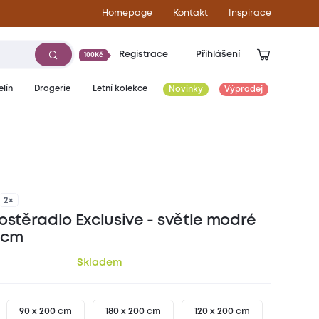
Homepage
Kontakt
Inspirace
Registrace
Přihlášení
100Kč
lín
Drogerie
Letní kolekce
Novinky
Výprodej
309
Kč
2×
ostěradlo Exclusive - světle modré
 cm
Skladem
90 x 200 cm
180 x 200 cm
120 x 200 cm