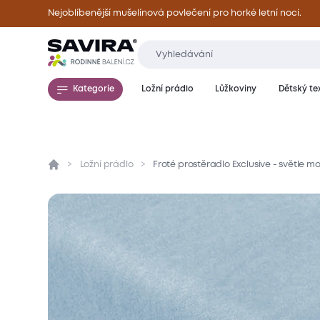
Nejoblíbenější mušelínová povlečení pro horké letní noci.
Kategorie
Ložní prádlo
Lůžkoviny
Dětský tex
Ložní prádlo
Froté prostěradlo Exclusive - světle 
Přehled
Parametry
Popis produktu
Mate