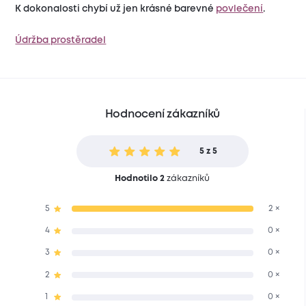
K dokonalosti chybí už jen krásné barevné
povlečení
.
Údržba prostěradel
Hodnocení zákazníků
5 z 5
Hodnotilo 2
zákazníků
5
2 ×
4
0 ×
3
0 ×
2
0 ×
1
0 ×