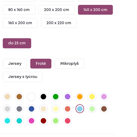
80 x 160 cm
200 x 200 cm
140 x 200 cm
160 x 200 cm
200 x 220 cm
do 25 cm
Jersey
Froté
Mikroplyš
Jersey s lycrou