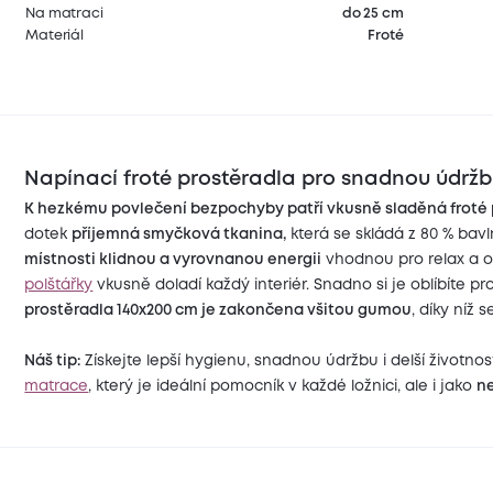
Na matraci
do 25 cm
Materiál
Froté
Napínací froté prostěradla pro snadnou údrž
K hezkému povlečení bezpochyby patří vkusně sladěná froté 
dotek
příjemná smyčková tkanina,
která se skládá z 80 % bavl
místnosti klidnou a vyrovnanou energii
vhodnou pro relax a o
polštářky
vkusně doladí každý interiér. Snadno si je oblíbíte pr
prostěradla 140x200 cm je zakončena všitou gumou
, díky níž 
Náš tip:
Získejte lepší hygienu, snadnou údržbu i delší životno
matrace
, který je ideální pomocník v každé ložnici, ale i jako
n