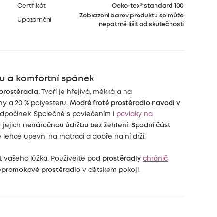
Certifikát
Oeko-tex® standard 100
Zobrazení barev produktu se může
Upozornění
nepatrně lišit od skutečnosti
bu a komfortní spánek
prostěradla.
Tvoří je hřejivá, měkká a na
ny a 20 % polyesteru.
Modré froté prostěradlo navodí v
dpočinek. Společně s povlečením i
povlaky na
o jejich
nenáročnou údržbu bez žehlení
.
Spodní část
se lehce upevní na matraci a dobře na ní drží.
st vašeho lůžka. Používejte pod
prostěradly
chránič
epromokavé prostěradlo
v dětském pokoji.