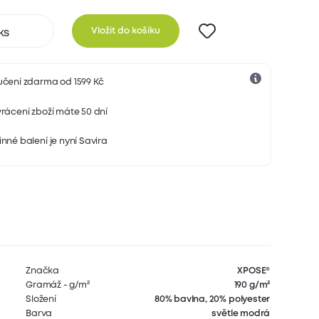
Vložit do košíku
učení zdarma od 1599 Kč
rácení zboží máte 50 dní
nné balení je nyní Savira
Značka
XPOSE®
Gramáž - g/m²
190 g/m²
Složení
80% bavlna, 20% polyester
Barva
světle modrá