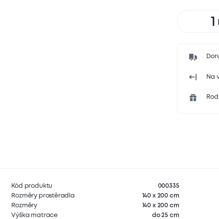
Dor
Na v
Rodi
Kód produktu
000335
Rozměry prostěradla
140 x 200 cm
Rozměry
140 x 200 cm
Výška matrace
do 25 cm