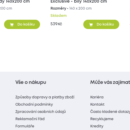
edý 140x200 cm
Exclusive - bílý 140x200 cm
 200 cm
Rozměry •
140 x 200 cm
Skladem
539
Kč
Do košíku
Do košíku
Vše o nákupu
Může vás zajíma
Způsoby dopravy a platby zboží
Kariéra
Obchodní podmínky
Kontakt
Zpracování osobních údajů
Často kladené dotaz
Reklamační řád
Recyklujeme
Formuláře
Kredity