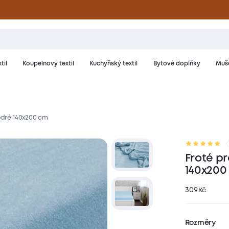
til
Koupelnový textil
Kuchyňský textil
Bytové doplňky
Muše
modré 140x200 cm
riál a péče
Hodnocení
Froté pr
140x200
309
Kč
Rozměry