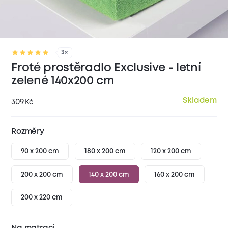
3×
Froté prostěradlo Exclusive - letní
zelené 140x200 cm
Skladem
309
Kč
Rozměry
90 x 200 cm
180 x 200 cm
120 x 200 cm
200 x 200 cm
140 x 200 cm
160 x 200 cm
200 x 220 cm