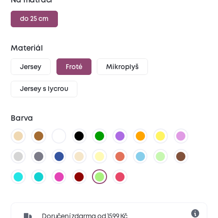
Na matraci
do 25 cm
Materiál
Jersey
Froté
Mikroplyš
Jersey s lycrou
Barva
Doručení zdarma od 1599 Kč