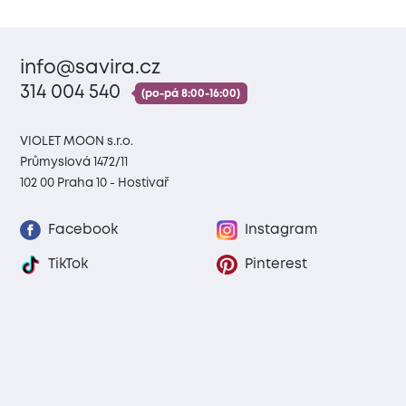
info@savira.cz
314 004 540
(po-pá 8:00-16:00)
VIOLET MOON s.r.o.
Průmyslová 1472/11
102 00 Praha 10 - Hostivař
Facebook
Instagram
TikTok
Pinterest