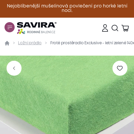
Nejoblíbenější mušelínová povlečení pro horké letní
noci.
Zavřít
Ložní prádlo
Froté prostěradlo Exclusive - letní zelené 14
Přehled
Parametry
Popis produktu
Materiál