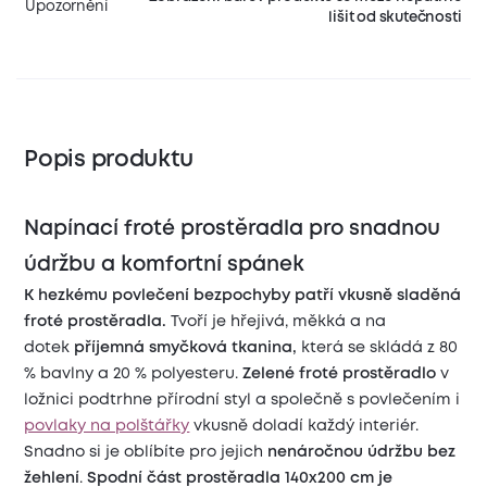
Upozornění
lišit od skutečnosti
Popis produktu
Napínací froté prostěradla pro snadnou
údržbu a komfortní spánek
K hezkému povlečení bezpochyby patří vkusně sladěná
froté prostěradla.
Tvoří je hřejivá, měkká a na
dotek
příjemná smyčková tkanina,
která se skládá z 80
% bavlny a 20 % polyesteru.
Zelené froté prostěradlo
v
ložnici podtrhne přírodní styl a společně s povlečením i
povlaky na polštářky
vkusně doladí každý interiér.
Snadno si je oblíbíte pro jejich
nenáročnou údržbu bez
žehlení
.
Spodní část prostěradla 140x200 cm je