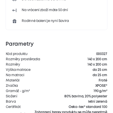
Na vrácení zboží máte 50 dní
Rodinné balení je nyní Savira
Parametry
Kód produktu
000327
Rozměry prostěradla
140 x 200 cm
Rozměry
140 x 200 cm
Výška matrace
do 25 cm
Na matraci
do 25 cm
Materiál
Froté
Značka
XPOSE®
Gramáž - g/m²
190 g/m²
Složení
80% bavlna, 20% polyester
Barva
letní zelená
Certifikát
Oeko-tex® standard 100
Zobrazení barev produktu se může nepatrně