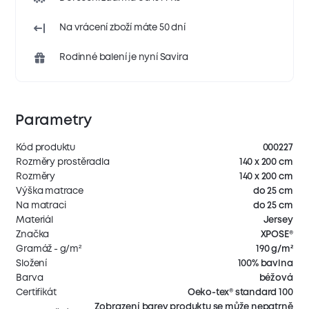
Na vrácení zboží máte 50 dní
Rodinné balení je nyní Savira
Parametry
Kód produktu
000227
Rozměry prostěradla
140 x 200 cm
Rozměry
140 x 200 cm
Výška matrace
do 25 cm
Na matraci
do 25 cm
Materiál
Jersey
Značka
XPOSE®
Gramáž - g/m²
190 g/m²
Složení
100% bavlna
Barva
béžová
Certifikát
Oeko-tex® standard 100
Zobrazení barev produktu se může nepatrně