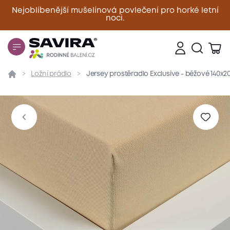
Nejoblíbenější mušelínová povlečení pro horké letní
noci.
Zavřít
Ložní prádlo
Jersey prostěradlo Exclusive - béžové 140x
Přehled
Parametry
Popis produktu
Materiál