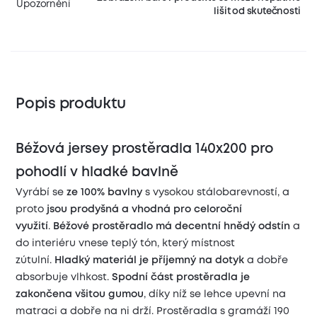
Upozornění
lišit od skutečnosti
Popis produktu
Béžová jersey prostěradla 140x200 pro
pohodlí v hladké bavlně
Vyrábí se
ze 100% bavlny
s vysokou stálobarevností, a
proto
jsou prodyšná a vhodná pro celoroční
využití
.
Béžové prostěradlo má decentní hnědý odstín
a
do interiéru vnese teplý tón, který místnost
zútulní.
Hladký materiál je příjemný na dotyk
a dobře
absorbuje vlhkost.
Spodní část prostěradla je
zakončena všitou gumou
, díky níž se lehce upevní na
matraci a dobře na ni drží. Prostěradla s gramáží 190