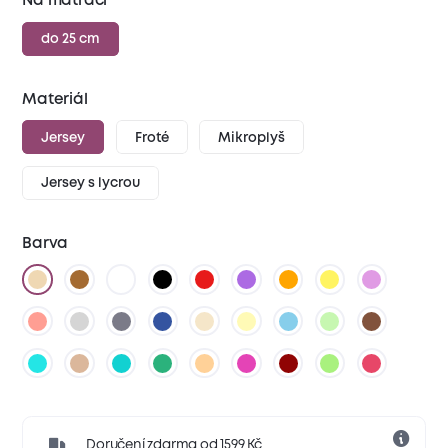
Na matraci
do 25 cm
Materiál
Jersey
Froté
Mikroplyš
Jersey s lycrou
Barva
Doručení zdarma od 1599 Kč