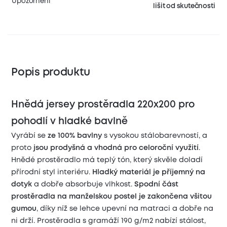
Upozornění
lišit od skutečnosti
Popis produktu
Hnědá jersey prostěradla 220x200 pro
pohodlí v hladké bavlně
Vyrábí se
ze 100% bavlny
s vysokou stálobarevností, a
proto
jsou prodyšná a vhodná pro celoroční využití
.
Hnědé prostěradlo má teplý tón, který skvěle doladí
přírodní styl interiéru.
Hladký materiál je příjemný na
dotyk
a dobře absorbuje vlhkost.
Spodní část
prostěradla na manželskou postel je zakončena všitou
gumou
, díky níž se lehce upevní na matraci a dobře na
ni drží. Prostěradla s gramáží 190 g/m2 nabízí stálost,