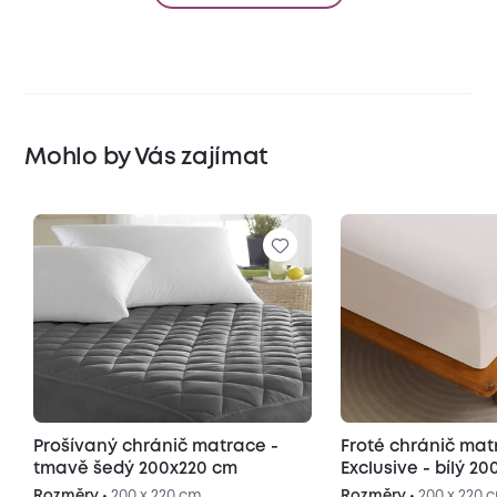
Mohlo by Vás zajímat
Prošívaný chránič matrace -
Froté chránič matrace
tmavě šedý 200x220 cm
Exclusive - b
Rozměry •
200 x 220 cm
Rozměry •
200 x 220 