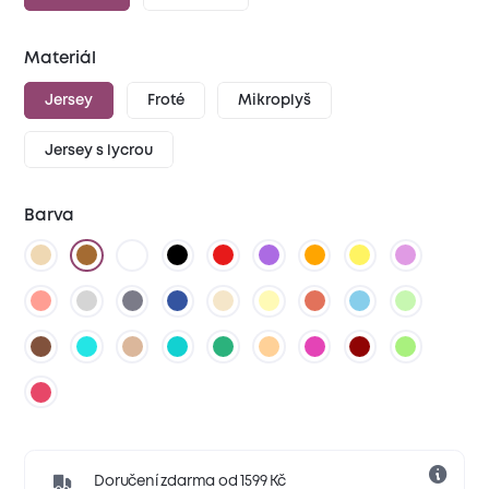
Materiál
Jersey
Froté
Mikroplyš
Jersey s lycrou
Barva
Doručení zdarma od 1599 Kč