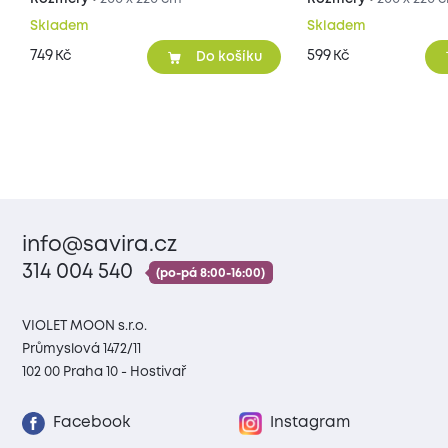
Skladem
Skladem
749
599
Kč
Kč
Do košíku
info@savira.cz
314 004 540
(po-pá 8:00-16:00)
VIOLET MOON s.r.o.
Průmyslová 1472/11
102 00 Praha 10 - Hostivař
Facebook
Instagram