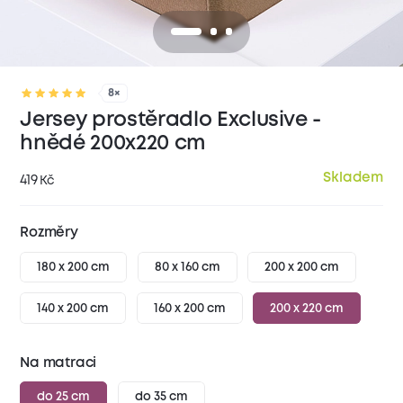
8×
Jersey prostěradlo Exclusive -
hnědé 200x220 cm
Skladem
419
Kč
Rozměry
180 x 200 cm
80 x 160 cm
200 x 200 cm
140 x 200 cm
160 x 200 cm
200 x 220 cm
Na matraci
do 25 cm
do 35 cm