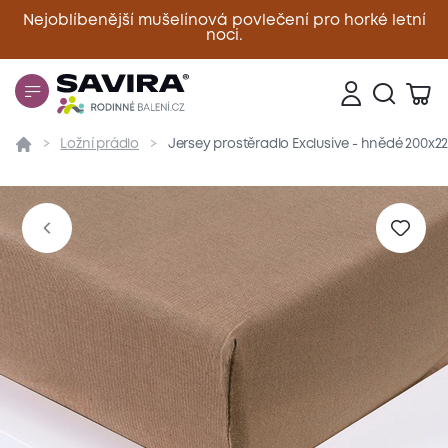
Nejoblíbenější mušelínová povlečení pro horké letní
noci.
Zavřít
Ložní prádlo
Jersey prostěradlo Exclusive - hnědé 200x2
Přehled
Parametry
Popis produktu
Materiál