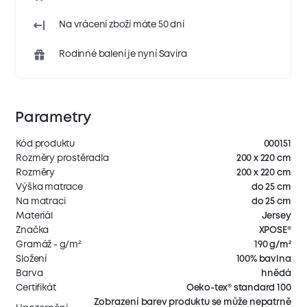
Na vrácení zboží máte 50 dní
Rodinné balení je nyní Savira
Parametry
Kód produktu
000151
Rozměry prostěradla
200 x 220 cm
Rozměry
200 x 220 cm
Výška matrace
do 25 cm
Na matraci
do 25 cm
Materiál
Jersey
Značka
XPOSE®
Gramáž - g/m²
190 g/m²
Složení
100% bavlna
Barva
hnědá
Certifikát
Oeko-tex® standard 100
Zobrazení barev produktu se může nepatrně