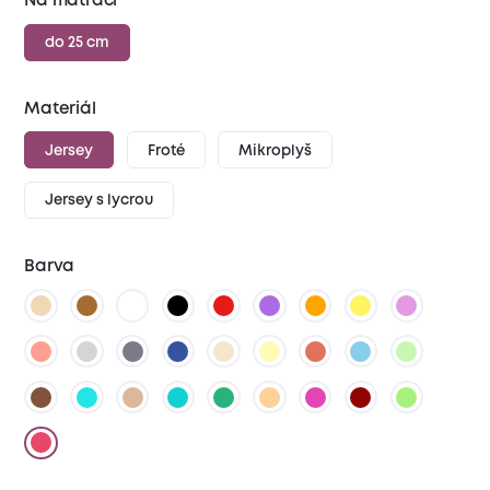
Na matraci
do 25 cm
Materiál
Jersey
Froté
Mikroplyš
Jersey s lycrou
Barva