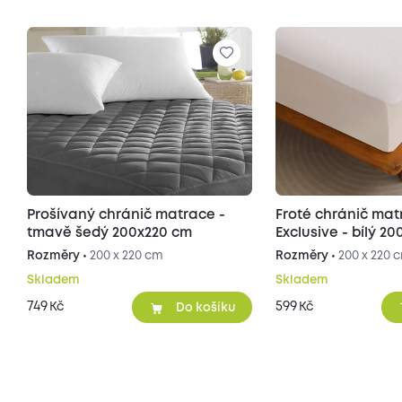
Prošívaný chránič matrace -
Froté chránič matrace
tmavě šedý 200x220 cm
Exclusive - b
Rozměry •
200 x 220 cm
Rozměry •
200 x 220 
Skladem
Skladem
749
599
Kč
Kč
Do košíku