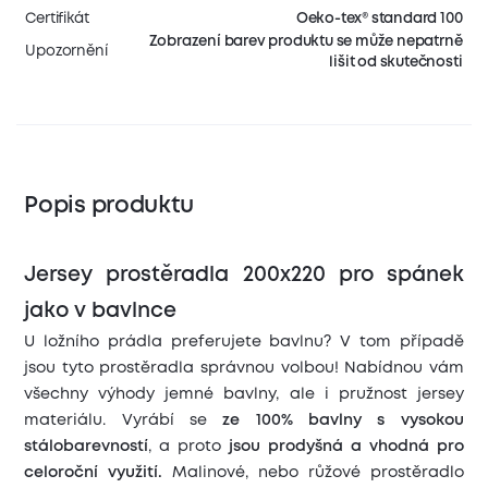
Certifikát
Oeko-tex® standard 100
Zobrazení barev produktu se může nepatrně
Upozornění
lišit od skutečnosti
Popis produktu
Jersey prostěradla 200x220 pro spánek
jako v bavlnce
U ložního prádla preferujete bavlnu? V tom případě
jsou tyto prostěradla správnou volbou! Nabídnou vám
všechny výhody jemné bavlny, ale i pružnost jersey
materiálu. Vyrábí se
ze 100% bavlny s vysokou
stálobarevností
, a proto
jsou prodyšná a vhodná pro
celoroční využití.
Malinové, nebo růžové prostěradlo