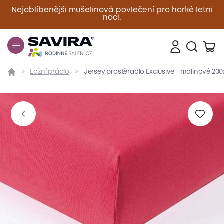
Nejoblíbenější mušelínová povlečení pro horké letní
noci.
Zavřít
Ložní prádlo
Jersey prostěradlo Exclusive - malinové 20
Přehled
Parametry
Popis produktu
Materiál