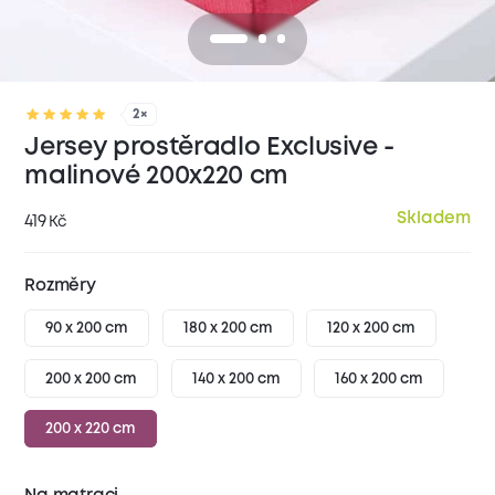
2×
Jersey prostěradlo Exclusive -
malinové 200x220 cm
Skladem
419
Kč
Rozměry
90 x 200 cm
180 x 200 cm
120 x 200 cm
200 x 200 cm
140 x 200 cm
160 x 200 cm
200 x 220 cm