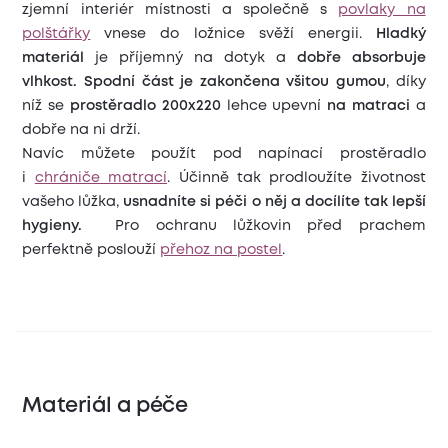
zjemní interiér místnosti a společně s
povlaky na
polštářky
vnese do ložnice svěží energii.
Hladký
materiál
je příjemný na dotyk a
dobře absorbuje
vlhkost.
Spodní část
je
zakončena všitou gumou
, díky
níž se
prostěradlo 200x220
lehce upevní
na matraci
a
dobře na ni drží.
Navíc můžete použít pod napínací prostěradlo
i
chrániče matrací
. Účinně tak prodloužíte životnost
vašeho lůžka,
usnadníte si péči o něj a docílíte tak lepší
hygieny.
Pro ochranu lůžkovin před prachem
perfektně poslouží
přehoz na postel
.
Materiál a péče