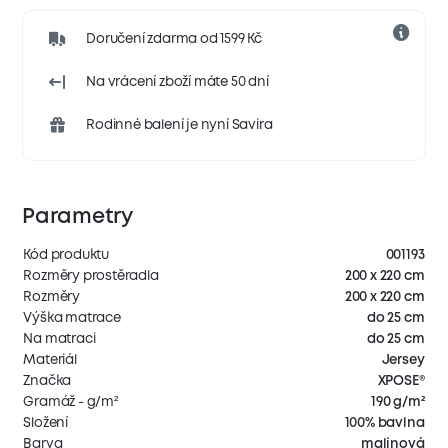
Doručení zdarma od 1599 Kč
Na vrácení zboží máte 50 dní
Rodinné balení je nyní Savira
Parametry
Kód produktu
001193
Rozměry prostěradla
200 x 220 cm
Rozměry
200 x 220 cm
Výška matrace
do 25 cm
Na matraci
do 25 cm
Materiál
Jersey
Značka
XPOSE®
Gramáž - g/m²
190 g/m²
Složení
100% bavlna
Barva
malinová