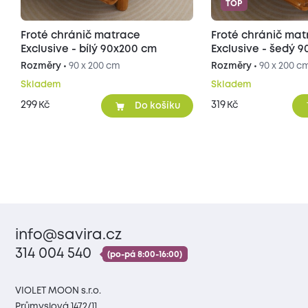
TOP
Froté chránič matrace
Froté chránič ma
Exclusive - bílý 90x200 cm
Exclusive - šedý 
Rozměry •
90 x 200 cm
Rozměry •
90 x 200 c
Skladem
Skladem
299
319
Kč
Kč
Do košíku
info@savira.cz
314 004 540
(po-pá 8:00-16:00)
VIOLET MOON s.r.o.
Průmyslová 1472/11