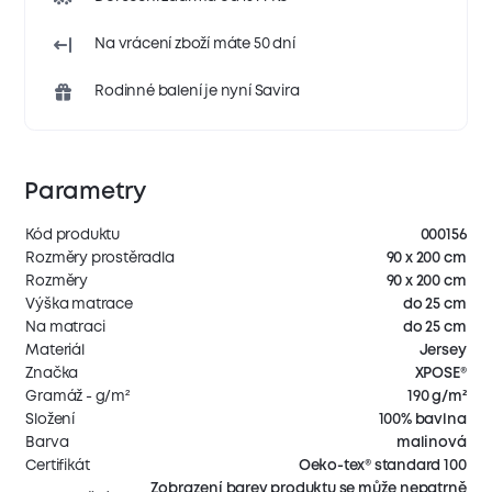
Na vrácení zboží máte 50 dní
Rodinné balení je nyní Savira
Parametry
Kód produktu
000156
Rozměry prostěradla
90 x 200 cm
Rozměry
90 x 200 cm
Výška matrace
do 25 cm
Na matraci
do 25 cm
Materiál
Jersey
Značka
XPOSE®
Gramáž - g/m²
190 g/m²
Složení
100% bavlna
Barva
malinová
Certifikát
Oeko-tex® standard 100
Zobrazení barev produktu se může nepatrně