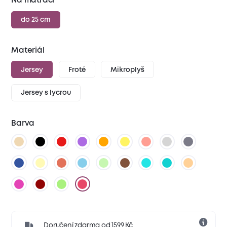
Na matraci
do 25 cm
Materiál
Jersey
Froté
Mikroplyš
Jersey s lycrou
Barva
Doručení zdarma od 1599 Kč