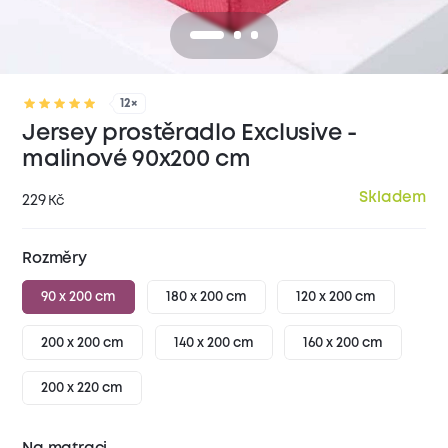
12×
Jersey prostěradlo Exclusive -
malinové 90x200 cm
Skladem
229
Kč
Rozměry
90 x 200 cm
180 x 200 cm
120 x 200 cm
200 x 200 cm
140 x 200 cm
160 x 200 cm
200 x 220 cm