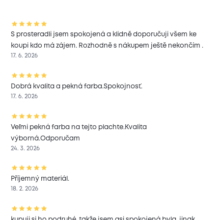
S prosteradli jsem spokojená a klidně doporučuji všem ke
koupi kdo má zájem. Rozhodně s nákupem ještě nekončím .
17. 6. 2026
Dobrá kvalita a pekná farba.Spokojnosť.
17. 6. 2026
Veľmi pekná farba na tejto plachte.Kvalita
výborná.Odporučam
24. 3. 2026
Příjemný materiál.
18. 2. 2026
kupuji si ho podruhé, takže jsem asi spokojená byla, jinak