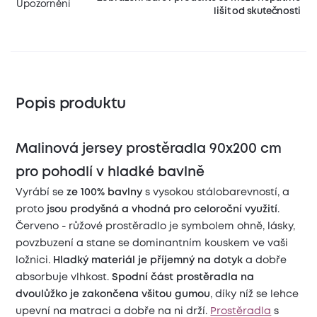
Upozornění
lišit od skutečnosti
Popis produktu
Malinová jersey prostěradla 90x200 cm
pro pohodlí v hladké bavlně
Vyrábí se
ze 100% bavlny
s vysokou stálobarevností, a
proto
jsou prodyšná a vhodná pro celoroční využití
.
Červeno - růžové prostěradlo je symbolem ohně, lásky,
povzbuzení a stane se dominantním kouskem ve vaši
ložnici.
Hladký materiál je příjemný na dotyk
a dobře
absorbuje vlhkost.
Spodní část prostěradla na
dvoulůžko je zakončena všitou gumou
, díky níž se lehce
upevní na matraci a dobře na ni drží.
Prostěradla
s