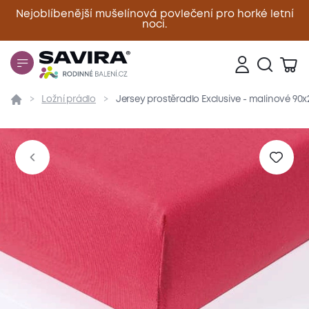
Nejoblíbenější mušelínová povlečení pro horké letní
noci.
Zavřít
Ložní prádlo
Jersey prostěradlo Exclusive - malinové 90
Přehled
Parametry
Popis produktu
Materiál