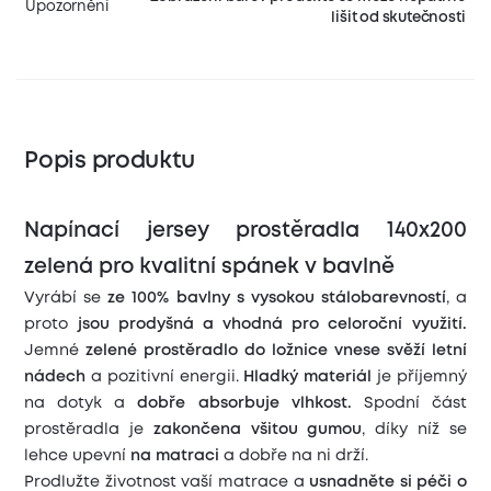
Upozornění
lišit od skutečnosti
Popis produktu
Napínací jersey prostěradla 140x200
zelená pro kvalitní spánek v bavlně
Vyrábí se
ze 100% bavlny s vysokou stálobarevností
, a
proto
jsou prodyšná a vhodná pro celoroční využití.
Jemné
zelené prostěradlo
do ložnice vnese svěží letní
nádech
a pozitivní energii.
Hladký materiál
je příjemný
na dotyk a
dobře absorbuje vlhkost.
Spodní část
prostěradla je
zakončena všitou gumou
, díky níž se
lehce upevní
na matraci
a dobře na ni drží.
Prodlužte životnost vaší matrace a
usnadněte si péči o