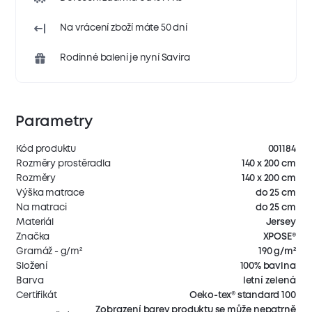
Na vrácení zboží máte 50 dní
Rodinné balení je nyní Savira
Parametry
Kód produktu
001184
Rozměry prostěradla
140 x 200 cm
Rozměry
140 x 200 cm
Výška matrace
do 25 cm
Na matraci
do 25 cm
Materiál
Jersey
Značka
XPOSE®
Gramáž - g/m²
190 g/m²
Složení
100% bavlna
Barva
letní zelená
Certifikát
Oeko-tex® standard 100
Zobrazení barev produktu se může nepatrně