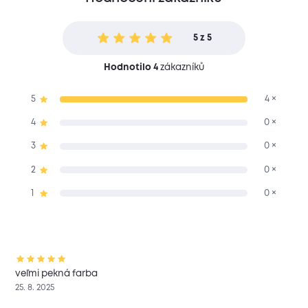
5 z 5
Hodnotilo 4
zákazníků
5
4 ×
4
0 ×
3
0 ×
2
0 ×
1
0 ×
veľmi pekná farba
25. 8. 2025