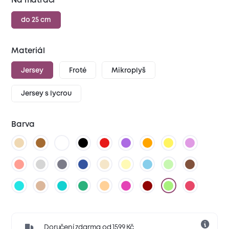
Na matraci
do 25 cm
Materiál
Jersey
Froté
Mikroplyš
Jersey s lycrou
Barva
Doručení zdarma od 1599 Kč