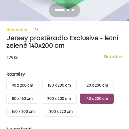
4×
Jersey prostěradlo Exclusive - letní
zelené 140x200 cm
Skladem
329
Kč
Rozměry
90 x 200 cm
180 x 200 cm
120 x 200 cm
80 x 160 cm
200 x 200 cm
140 x 200 cm
160 x 200 cm
200 x 220 cm