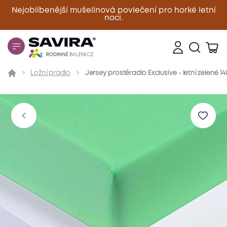
Nejoblíbenější mušelínová povlečení pro horké letní
noci.
Zavřít
Ložní prádlo
Jersey prostěradlo Exclusive - letní zelené 
Přehled
Parametry
Popis produktu
Materiál