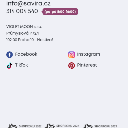
info@savira.cz
314 004 540
(po-pá 8:00-16:00)
VIOLET MOON s.r.o.
Průmyslová 1472/11
102 00 Praha 10 - Hostivař
Facebook
Instagram
TikTok
Pinterest