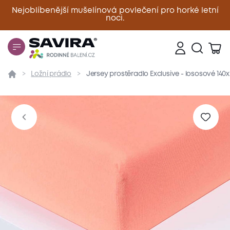
Nejoblíbenější mušelínová povlečení pro horké letní
noci.
Zavřít
Ložní prádlo
Jersey prostěradlo Exclusive - lososové 140
Přehled
Parametry
Popis produktu
Materiál