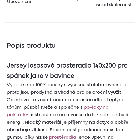
Upozornění
lišit od skutečnosti
Popis produktu
Jersey lososová prostěradla 140x200 pro
spánek jako v bavlnce
Vyrábí se
ze 100% bavlny s vysokou stálobarevností
, a
proto
jsou prodyšná a vhodná pro celoroční využití.
Oranžovo - růžová
barva řadí prostěradlo
k teplým
tónům, působí svěže a společně s
povlaky na
polštářky
místnost rozzáří
a vnese do ložnice pozitivní
energii.
Hladký materiál
je příjemný na dotyk a
dobře
absorbuje vlhkost.
Spodní část
je
zakončena všitou
gumou
, díky níž se
prostěradla
lehce upevní
na