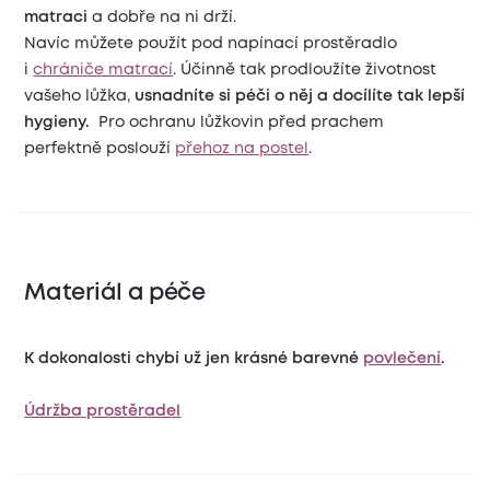
matraci
a dobře na ni drží.
Navíc můžete použít pod napínací prostěradlo
i
chrániče matrací
. Účinně tak prodloužíte životnost
vašeho lůžka,
usnadníte si péči o něj a docílíte tak lepší
hygieny.
Pro ochranu lůžkovin před prachem
perfektně poslouží
přehoz na postel
.
Materiál a péče
K dokonalosti chybí už jen krásné barevné
povlečení
.
Údržba prostěradel