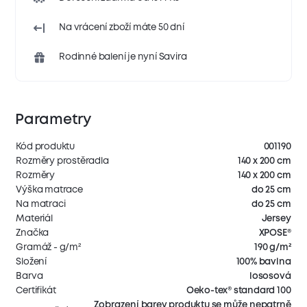
Na vrácení zboží máte 50 dní
Rodinné balení je nyní Savira
Parametry
Kód produktu
001190
Rozměry prostěradla
140 x 200 cm
Rozměry
140 x 200 cm
Výška matrace
do 25 cm
Na matraci
do 25 cm
Materiál
Jersey
Značka
XPOSE®
Gramáž - g/m²
190 g/m²
Složení
100% bavlna
Barva
lososová
Certifikát
Oeko-tex® standard 100
Zobrazení barev produktu se může nepatrně