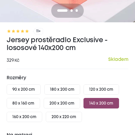
11×
Jersey prostěradlo Exclusive -
lososové 140x200 cm
Skladem
329
Kč
Rozměry
90 x 200 cm
180 x 200 cm
120 x 200 cm
80 x 160 cm
200 x 200 cm
140 x 200 cm
160 x 200 cm
200 x 220 cm