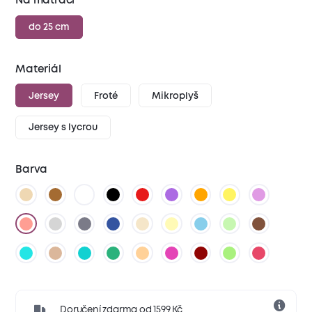
Na matraci
do 25 cm
Materiál
Jersey
Froté
Mikroplyš
Jersey s lycrou
Barva
Doručení zdarma od 1599 Kč