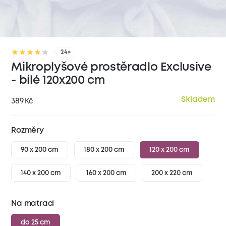
24×
Mikroplyšové prostěradlo Exclusive
- bílé 120x200 cm
Skladem
389
Kč
Rozměry
90 x 200 cm
180 x 200 cm
120 x 200 cm
140 x 200 cm
160 x 200 cm
200 x 220 cm
Na matraci
do 25 cm