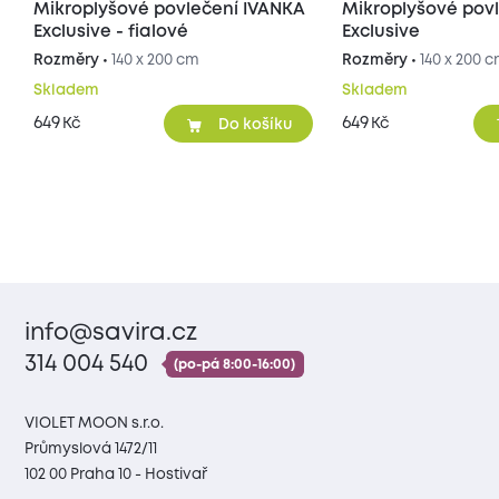
Mikroplyšové povlečení IVANKA
Mikroplyšové pov
Exclusive - fialové
Exclusive
Rozměry •
140 x 200 cm
Rozměry •
140 x 200 
Skladem
Skladem
649
649
Kč
Kč
Do košíku
info@savira.cz
314 004 540
(po-pá 8:00-16:00)
VIOLET MOON s.r.o.
Průmyslová 1472/11
102 00 Praha 10 - Hostivař