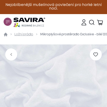
Nejoblíbenější mušelínová povlečení pro horké letní
noci.
Zavřít
Ložní prádlo
Mikroplyšové prostěradlo Exclusive - bílé 1
Přehled
Parametry
Popis produktu
Materiál