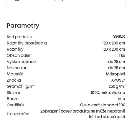
Parametry
Kód produktu
009549
Rozměry prostěradla
120 x 200 cm
Rozměry
120 x 200 cm
Obsah balení
1 ks
Výška matrace
do 25 cm
Na matraci
do 25 cm
Materiál
Mikroplyš
Značka
XPOSE®
Gramáž - g/m²
230 g/m²
Složení
100% mikrovlákno
Barva
bílá
Certifikát
Oeko-tex® standard 100
Zobrazení barev produktu se může nepatrně
Upozornění
lišit od skutečnosti