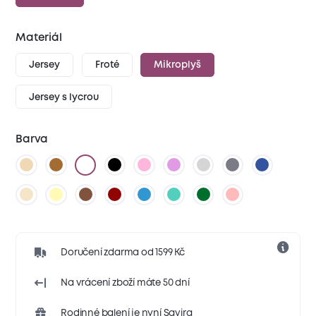
Materiál
Jersey
Froté
Mikroplyš
Jersey s lycrou
Barva
Doručení zdarma od 1599 Kč
Na vrácení zboží máte 50 dní
Rodinné balení je nyní Savira