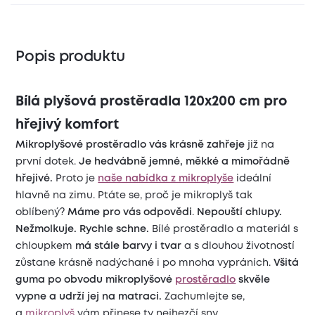
Popis produktu
Bílá plyšová prostěradla 120x200 cm pro
hřejivý komfort
Mikroplyšové prostěradlo vás krásně zahřeje
již na
první dotek.
Je hedvábně jemné, měkké a mimořádně
hřejivé.
Proto je
naše nabídka z mikroplyše
ideální
hlavně na zimu. Ptáte se, proč je mikroplyš tak
oblíbený?
Máme pro vás odpovědi
.
Nepouští chlupy.
Nežmolkuje. Rychle schne.
Bílé prostěradlo a materiál s
chloupkem
má stále barvy i tvar
a s dlouhou životností
zůstane krásně nadýchané i po mnoha vypráních.
Všitá
guma po obvodu mikroplyšové
prostěradlo
skvěle
vypne a udrží jej na matraci.
Zachumlejte se,
a
mikroplyš
vám přinese ty nejhezčí sny.