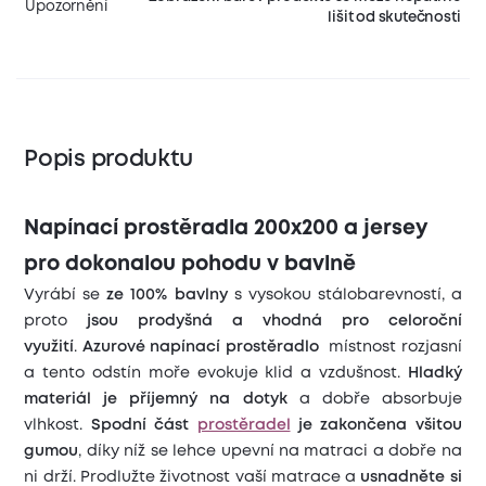
Upozornění
lišit od skutečnosti
Popis produktu
Napínací prostěradla 200x200 a jersey
pro dokonalou pohodu v bavlně
Vyrábí se
ze 100% bavlny
s vysokou stálobarevností, a
proto
jsou prodyšná a vhodná pro celoroční
využití
.
Azurové napínací prostěradlo
místnost rozjasní
a tento odstín moře evokuje klid a vzdušnost.
Hladký
materiál je příjemný na dotyk
a dobře absorbuje
vlhkost.
Spodní část
prostěradel
je zakončena všitou
gumou
, díky níž se lehce upevní na matraci a dobře na
ni drží. Prodlužte životnost vaší matrace a
usnadněte si