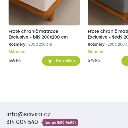
Froté chránič matrace
Froté chránič ma
Exclusive - bílý 200x200 cm
Exclusive - šedý 
Rozměry •
200 x 200 cm
Rozměry •
200 x 200 
Skladem
Skladem
549
579
Kč
Kč
Do košíku
info@savira.cz
314 004 540
(po-pá 8:00-16:00)