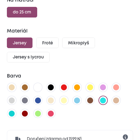
Na matraci
do 25 cm
Materiál
Jersey
Froté
Mikroplyš
Jersey s lycrou
Barva
Doručení zdarma od 1599 Kč