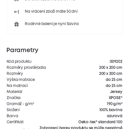
Na vrácení zboží máte 50 dní
Rodinné balení je nyní Savira
Parametry
Kód produktu
009202
Rozměry prostěradla
200 x 200 cm
Rozměry
200 x 200 cm
Výška matrace
do 25 cm
Na matraci
do 25 cm
Materiál
Jersey
Značka
XPOSE®
Gramáž - g/m²
190 g/m²
Složení
100% bavlna
Barva
azurová
Certifikát
Oeko-tex® standard 100
Zobrazení barev produktu se může nepatrně