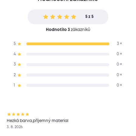
5 z 5
Hodnotilo 3
zákazníků
5
3 ×
4
0 ×
3
0 ×
2
0 ×
1
0 ×
Hezká barva,příjemný material
3. 8. 2026