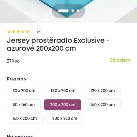
3×
Jersey prostěradlo Exclusive -
azurové 200x200 cm
Skladem
379
Kč
Rozměry
90 x 200 cm
180 x 200 cm
120 x 200 cm
80 x 160 cm
200 x 200 cm
140 x 200 cm
160 x 200 cm
200 x 220 cm