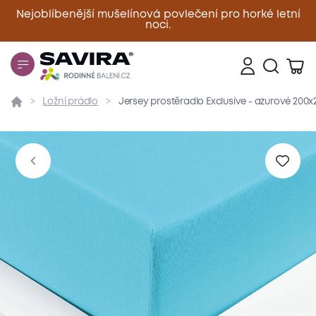
Nejoblíbenější mušelínová povlečení pro horké letní
noci.
Zavřít
Ložní prádlo
Jersey prostěradlo Exclusive - azurové 200
Přehled
Parametry
Popis produktu
Materiál