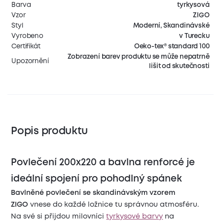
Barva
tyrkysová
Vzor
ZIGO
Styl
Moderní, Skandinávské
Vyrobeno
v Turecku
Certifikát
Oeko-tex® standard 100
Zobrazení barev produktu se může nepatrně
Upozornění
lišit od skutečnosti
Popis produktu
Povlečení 200x220 a bavlna renforcé je
ideální spojení pro pohodlný spánek
Bavlněné povlečení se skandinávským vzorem
ZIGO
vnese do každé ložnice tu správnou atmosféru.
Na své si přijdou milovníci
tyrkysové barvy
na