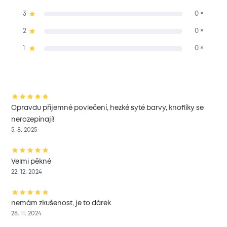
3
0 ×
2
0 ×
1
0 ×
Opravdu příjemné povlečení, hezké syté barvy, knoflíky se
nerozepínají!
5. 8. 2025
Velmi pěkné
22. 12. 2024
nemám zkušenost, je to dárek
28. 11. 2024