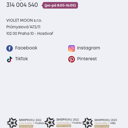
314 004 540
(po-pá 8:00-16:00)
VIOLET MOON s.r.o.
Průmyslová 1472/11
102 00 Praha 10 - Hostivař
Facebook
Instagram
TikTok
Pinterest