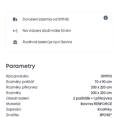
Doručení zdarma od 1599 Kč
Na vrácení zboží máte 50 dní
Rodinné balení je nyní Savira
Parametry
Kód produktu
009910
Rozměry polštář
70 x 90 cm
Rozměry přikrývka
200 x 220 cm
Rozměry
200 x 220 cm
Obsah balení
2 polštáře + 1 přikrývka
Materiál
Bavlna RENFORCÉ
Zapínání
Knoflíky
Značka
XPOSE®