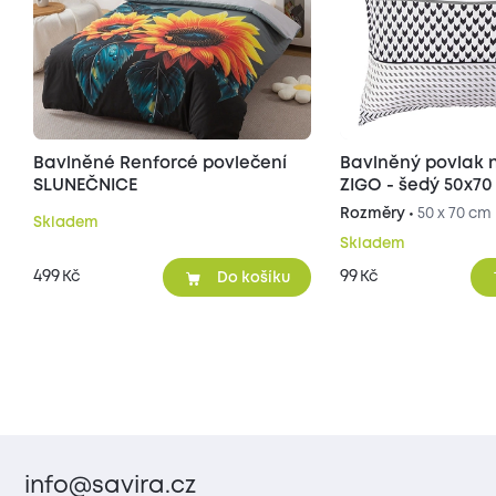
Bavlněné Renforcé povlečení
Bavlněný povlak n
SLUNEČNICE
ZIGO - šedý 50x70
Rozměry •
50 x 70 cm
Skladem
Skladem
499
99
Kč
Kč
Do košíku
info@savira.cz