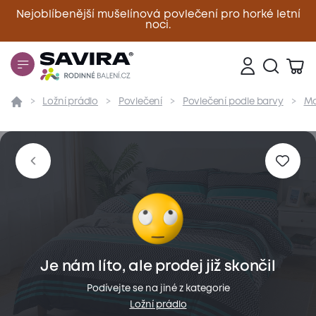
Nejoblíbenější mušelínová povlečení pro horké letní
noci.
Zavřít
Ložní prádlo
Povlečení
Povlečení podle barvy
Mo
Přehled
Parametry
Popis produktu
Materiál
Je nám líto, ale prodej již skončil
Podívejte se na jiné z kategorie
Ložní prádlo