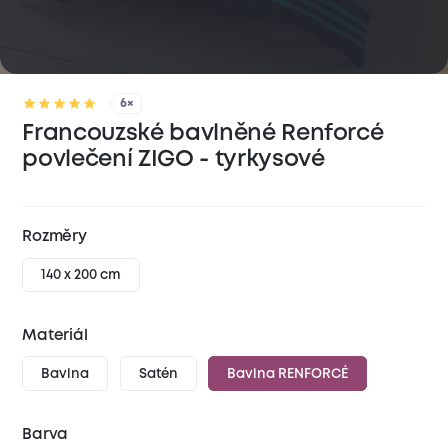
6×
Francouzské bavlněné Renforcé
povlečení ZIGO - tyrkysové
Rozměry
140 x 200 cm
Materiál
Bavlna
Satén
Bavlna RENFORCÉ
Barva