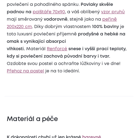
povlečení a pohodlného spánku.
Povlaky skvěle
padnou na
polštáře 70x90
, a váš oblíbený
vzor pruhů
mají směrovaný
vodorovně
, stejně jako na
peřině
200x220 cm
. Díky dobrým vlastnostem
100% bavlny
je
toto luxusní povlečení příjemně
prodyšné a hebké na
omak s vynikající absorpcí
vlhkosti.
Materiál
Renforcé
snese i vyšší prací teploty,
kdy si povlečení zachová původní barvy i tvar.
Ozdobte svou postel a ochraňte lůžkoviny i ve dne!
Přehoz na postel
je na to ideální.
Materiál a péče
K dokonalosti chybí už jen krásné
barevné