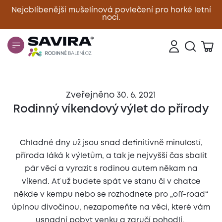
Nejoblíbenější mušelínová povlečení pro horké letní
noci.
Zavřít
Zveřejněno 30. 6. 2021
Rodinný víkendový výlet do přírody
Chladné dny už jsou snad definitivně minulostí,
příroda láká k výletům, a tak je nejvyšší čas sbalit
pár věcí a vyrazit s rodinou autem někam na
víkend. Ať už budete spát ve stanu či v chatce
někde v kempu nebo se rozhodnete pro „off-road“
úplnou divočinou, nezapomeňte na věci, které vám
usnadní pobyt venku a zaručí pohodlí.