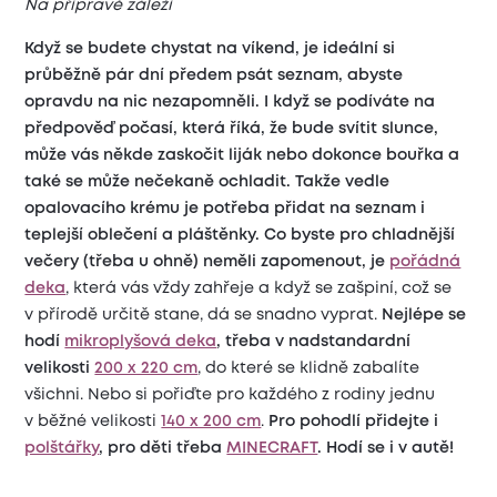
Na přípravě záleží
Když se budete chystat na víkend, je ideální si
průběžně pár dní předem psát seznam, abyste
opravdu na nic nezapomněli. I když se podíváte na
předpověď počasí, která říká, že bude svítit slunce,
může vás někde zaskočit liják nebo dokonce bouřka a
také se může nečekaně ochladit. Takže vedle
opalovacího krému je potřeba přidat na seznam i
teplejší oblečení a pláštěnky. Co byste pro chladnější
večery (třeba u ohně) neměli zapomenout, je
pořádná
deka
, která vás vždy zahřeje a když se zašpiní, což se
v přírodě určitě stane, dá se snadno vyprat.
Nejlépe se
hodí
mikroplyšová deka
, třeba v nadstandardní
velikosti
200 x 220 cm
, do které se klidně zabalíte
všichni. Nebo si pořiďte pro každého z rodiny jednu
v běžné velikosti
140 x 200 cm
.
Pro pohodlí přidejte i
polštářky
, pro děti třeba
MINECRAFT
. Hodí se i v autě!