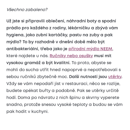
Všechno zabaleno?
Už jste si připravili oblečení, náhradní boty a spodní
prádlo pro každého z rodiny, lékárničku a zbývá vám
hygiena, jako zubní kartáčky, pastu na zuby a pak
mýdlo? To by rozhodně v dnešní době mělo být
antibakteriální, třeba jako je
přírodní mýdlo NEEM
,
které najdete u nás.
Ručníky nebo osušky
musí mít
vysokou gramáž a být kvalitní.
To proto, abyste se
mohli do sucha utřít hned napoprvé a nepotřebovali s
sebou ručníků zbytečně moc.
Další nutností jsou
utěrky
.
Vždy se vám nepodaří jíst v restauraci, něco se rozlije,
budete opékat buřty a podobně. Pak se utěrky určitě
hodí. Doma po návratu z nich špínu a skvrny vyperete
snadno, protože snesou vysoké teploty a budou se vám
pak hodit v kuchyni.