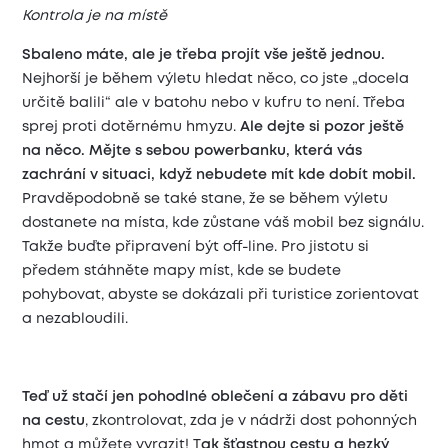
Kontrola je na místě
Sbaleno máte, ale je třeba projít vše ještě jednou.
Nejhorší je během výletu hledat něco, co jste „docela
určitě balili“ ale v batohu nebo v kufru to není. Třeba
sprej proti dotěrnému hmyzu.
Ale dejte si pozor ještě
na něco. Mějte s sebou powerbanku, která vás
zachrání v situaci, když nebudete mít kde dobít mobil.
Pravděpodobně se také stane, že se během výletu
dostanete na místa, kde zůstane váš mobil bez signálu.
Takže buďte připravení být off-line. Pro jistotu si
předem stáhněte mapy míst, kde se budete
pohybovat, abyste se dokázali při turistice zorientovat
a nezabloudili.
Teď už stačí jen pohodlné oblečení a zábavu pro děti
na cestu
, zkontrolovat, zda je v nádrži dost pohonných
hmot a můžete vyrazit! T
ak šťastnou cestu a hezký