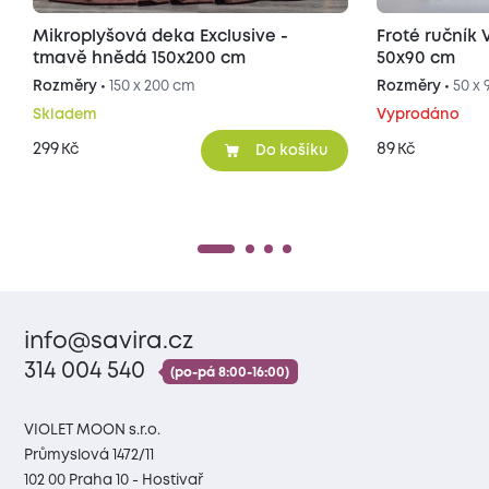
Mikroplyšová deka Exclusive -
Froté ručník VERONA - světle šedý
tmavě hnědá 150x200 cm
50x90 cm
Rozměry •
150 x 200 cm
Rozměry •
50 x
Skladem
Vyprodáno
299
89
Kč
Kč
Do košíku
info@savira.cz
314 004 540
(po-pá 8:00-16:00)
VIOLET MOON s.r.o.
Průmyslová 1472/11
102 00 Praha 10 - Hostivař