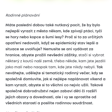
Rodinné plánování
Máte poslední dobou také nutkavý pocit, že by bylo
nejlepší vyrazit z města někam, kde zpívají ptáci, tyčí
se hory nebo kopce a šumí lesy? Proč si to za určitých
opatření nedovolit, když se epidemický stav lepší a
situace se uvolňuje?
Nemusíte se ani vydávat za
hranice, abyste prožili nevšední zážitky
, stačí si vybrat
některý z koutů naší země, třeba někde, kam jste jezdili
jako malí nebo naopak tam, kde jste nikdy nebyli.
Tak
neváhejte, udělejte si tematický rodinný večer, kdy se
společně domluvíte, jak si nejlépe naplánovat víkend a
kam vyrazit, abyste si to všichni co nejvíc užili.
Takové
společné dobrodružství nejen zabaví děti či rozšíří
jejich obzory a dovednosti, ale i vy se oprostíte od
všedních starostí a posílíte rodinnou soudržnost.