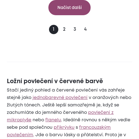
Načíst další
1
2
3
4
Ložní povlečení v červené barvě
Stačí jediný pohled a červené povlečení vás zahřeje
stejně jako
jednobarevné povlečení
v oranžových nebo
žlutých tónech. Ještě lepší samozřejmě je, když se
zachumláte do jemného červeného
povlečení z
mikroplyše
nebo
flanelu
. Ideálně rovnou s někým vedle
sebe pod společnou
přikrývku
s
francouzským
povlečením
. Jde o barvu lásky a přátelství. Proto je v