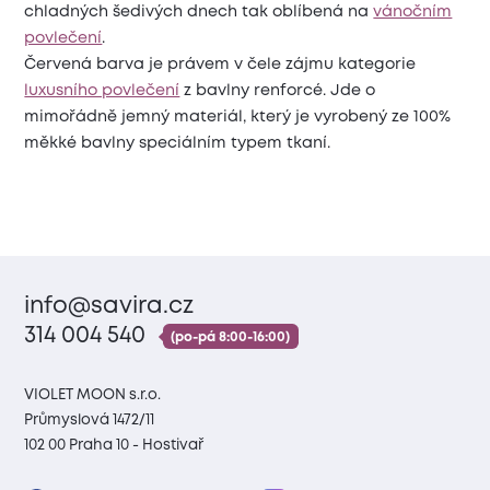
chladných šedivých dnech tak oblíbená na
vánočním
povlečení
.
Červená barva je právem v čele zájmu kategorie
luxusního povlečení
z bavlny renforcé. Jde o
mimořádně jemný materiál, který je vyrobený ze 100%
měkké bavlny speciálním typem tkaní.
info@savira.cz
314 004 540
(po-pá 8:00-16:00)
VIOLET MOON s.r.o.
Průmyslová 1472/11
102 00 Praha 10 - Hostivař