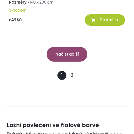
Rozměry •
140 x 200 cm
Skladem
649
Kč
Do košíku
Načíst další
1
2
Ložní povlečení ve fialové barvě
Fialová, fialková nebo levandulová představují barvu