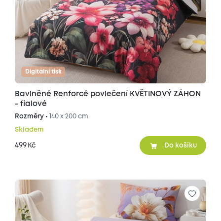
Digitální tisk
Bavlněné Renforcé povlečení KVĚTINOVÝ ZÁHON
- fialové
Rozměry •
140 x 200 cm
Skladem
499
Kč
Do košíku