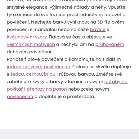
smyslné elegance, výjimečné nálady a něhy. Vpusťte
tyto emoce do své ložnice prostřednictvím fialového
povlečení. Nechejte barvu vyniknout na
3D
fialovém
povlečení s mandalou nebo na čisté
bavlně
s
květinovými vzory
. Fialová se často objevuje ve
vesmírných motivech
a nechybí ani na
pruhovaném
duhovém povlečení.
Pořiďte fialové povlečení a kombinujte ho s dalším
jednobarevným povlečením
. Fialová se skvěle doplňuje
s
šedou
,
černou
,
bílou
i růžovou barvou. Změňte své
zaběhnuté zvyky a barvy v ložnici s novými
potahy na
polštář
i
přehozy na postel
nebo zcela novým
povlečením
a doplňte je o prostěradla.