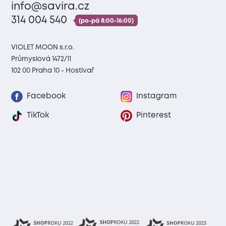
info@savira.cz
314 004 540
(po-pá 8:00-16:00)
VIOLET MOON s.r.o.
Průmyslová 1472/11
102 00 Praha 10 - Hostivař
Facebook
Instagram
TikTok
Pinterest