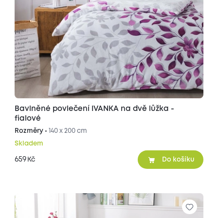
Bavlněné povlečení IVANKA na dvě lůžka -
fialové
Rozměry •
140 x 200 cm
Skladem
659
Kč
Do košíku