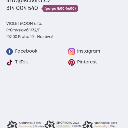
info@savira.cz
314 004 540
(po-pá 8:00-16:00)
VIOLET MOON s.r.o.
Průmyslová 1472/11
102 00 Praha 10 - Hostivař
Facebook
Instagram
TikTok
Pinterest