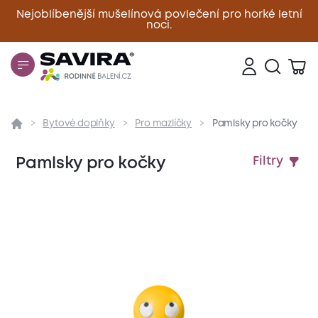
Nejoblíbenější mušelínová povlečení pro horké letní
noci.
Zavřít
Bytové doplňky
Pro mazlíčky
Pamlsky pro kočky
Pamlsky pro kočky
Filtry