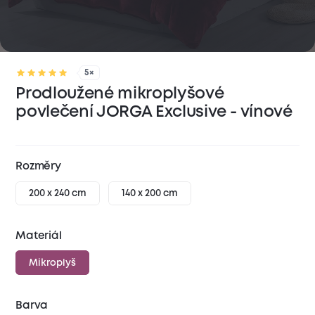
5×
Prodloužené mikroplyšové
povlečení JORGA Exclusive - vínové
Rozměry
200 x 240 cm
140 x 200 cm
Materiál
Mikroplyš
Barva