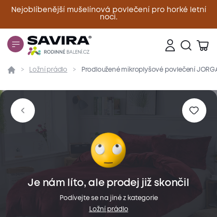
Nejoblíbenější mušelínová povlečení pro horké letní
noci.
Zavřít
Ložní prádlo
Prodloužené mikroplyšové povlečení JORGA 
Přehled
Parametry
Popis produktu
Materiál
Je nám líto, ale prodej již skončil
Podívejte se na jiné z kategorie
Ložní prádlo