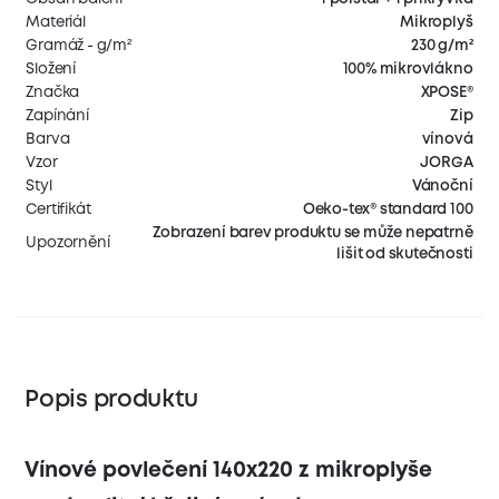
Materiál
Mikroplyš
Gramáž - g/m²
230 g/m²
Složení
100% mikrovlákno
Značka
XPOSE®
Zapínání
Zip
Barva
vínová
Vzor
JORGA
Styl
Vánoční
Certifikát
Oeko-tex® standard 100
Zobrazení barev produktu se může nepatrně
Upozornění
lišit od skutečnosti
Popis produktu
Vínové povlečení 140x220 z mikroplyše