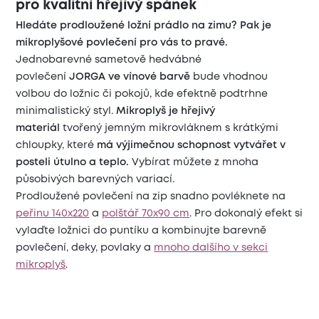
pro kvalitní hřejivý spánek
Hledáte prodloužené ložní prádlo na zimu? Pak je
mikroplyšové povlečení pro vás to pravé.
Jednobarevné sametově hedvábné
povlečení
JORGA
ve vínové barvě
bude vhodnou
volbou do ložnic či pokojů, kde efektně podtrhne
minimalistický styl.
Mikroplyš je hřejivý
materiál
tvořený jemným mikrovláknem s krátkými
chloupky, které
má výjimečnou schopnost vytvářet v
posteli útulno a teplo.
Vybírat můžete z mnoha
působivých barevných variací.
Prodloužené povlečení na zip snadno povléknete na
peřinu 140x220
a
polštář 70x90 cm
. Pro dokonalý efekt si
vylaďte ložnici do puntíku a kombinujte barevně
povlečení, deky, povlaky a
mnoho dalšího v sekci
mikroplyš
.