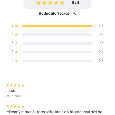
5 z 5
Hodnotilo 5
zákazníků
5
5 ×
4
0 ×
3
0 ×
2
0 ×
1
0 ×
super
29. 12. 2025
Príjemný materiál, farba ešte krajšia v skutočnosti ako na