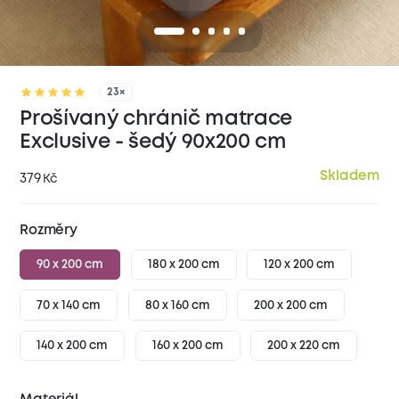
23×
Prošívaný chránič matrace
Exclusive - šedý 90x200 cm
Skladem
379
Kč
Rozměry
90 x 200 cm
180 x 200 cm
120 x 200 cm
70 x 140 cm
80 x 160 cm
200 x 200 cm
140 x 200 cm
160 x 200 cm
200 x 220 cm