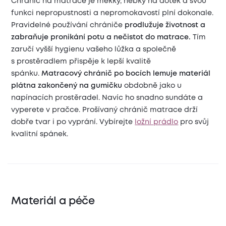
Chránič na matrace je měkký, hebký na dotek a svou
funkci nepropustnosti a nepromokavostí plní dokonale.
Pravidelné používání chrániče
prodlužuje životnost a
zabraňuje pronikání potu a nečistot do matrace.
Tím
zaručí vyšší hygienu vašeho lůžka a společně
s prostěradlem přispěje k lepší kvalitě
spánku.
Matracový chránič po bocích lemuje materiál
plátna zakončený na gumičku
obdobně jako u
napínacích prostěradel. Navíc ho snadno sundáte a
vyperete v pračce. Prošívaný chránič matrace drží
dobře tvar i po vyprání. Vybírejte
ložní prádlo
pro svůj
kvalitní spánek.
Materiál a péče