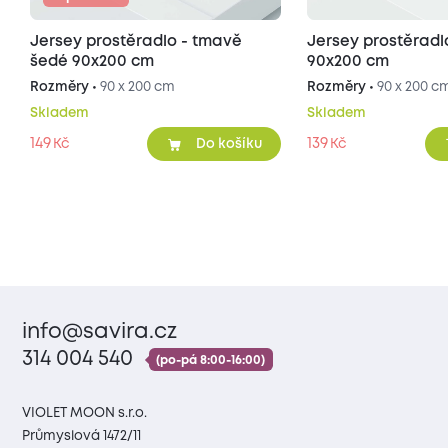
Jersey prostěradlo - tmavě
Jersey prostěradl
šedé 90x200 cm
90x200 cm
Rozměry •
90 x 200 cm
Rozměry •
90 x 200 c
Skladem
Skladem
149
139
Kč
Kč
Do košíku
info@savira.cz
314 004 540
(po-pá 8:00-16:00)
VIOLET MOON s.r.o.
Průmyslová 1472/11