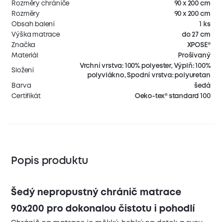
Rozměry chrániče
90 x 200 cm
Rozměry
90 x 200 cm
Obsah balení
1 ks
Výška matrace
do 27 cm
Značka
XPOSE®
Materiál
Prošívaný
Vrchní vrstva: 100% polyester, Výplň: 100%
Složení
polyvlákno, Spodní vrstva: polyuretan
Barva
šedá
Certifikát
Oeko-tex® standard 100
Popis produktu
Šedý nepropustný chránič matrace
90x200 pro dokonalou čistotu i pohodlí