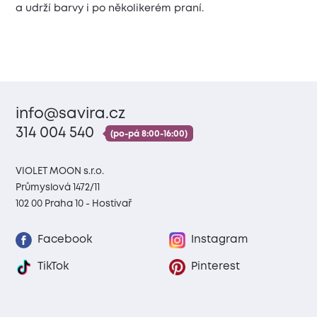
a udrží barvy i po několikerém praní.
info@savira.cz
314 004 540
(po-pá 8:00-16:00)
VIOLET MOON s.r.o.
Průmyslová 1472/11
102 00 Praha 10 - Hostivař
Facebook
Instagram
TikTok
Pinterest