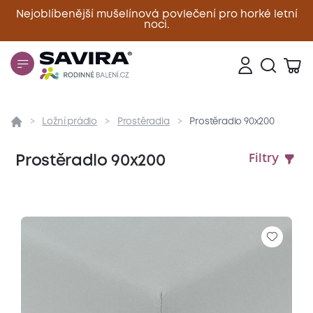
Nejoblíbenější mušelínová povlečení pro horké letní
noci.
Zavřít
Ložní prádlo
Prostěradla
Prostěradlo 90x200
Prostěradlo 90x200
Filtry