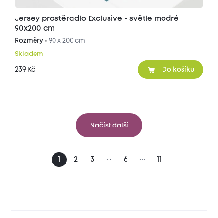
Jersey prostěradlo Exclusive - světle modré
90x200 cm
Rozměry •
90 x 200 cm
Skladem
239
Kč
Do košíku
Načíst další
...
...
1
2
3
6
11