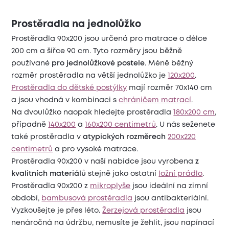
Prostěradla na jednolůžko
Prostěradla 90x200 jsou určená pro matrace o délce
200 cm a šířce 90 cm. Tyto rozměry jsou běžně
používané
pro jednolůžkové postele
. Méně běžný
rozměr prostěradla na větší jednolůžko je
120x200
.
Prostěradla do dětské postýlky
mají rozměr 70x140 cm
a jsou vhodná v kombinaci s
chráničem matrací
.
Na dvoulůžko naopak hledejte prostěradla
180x200 cm
,
případně
140x200
a
160x200 centimetrů
. U nás seženete
také prostěradla v
atypických rozměrech
200x220
centimetrů
a pro vysoké matrace.
Prostěradla 90x200 v naší nabídce jsou vyrobena
z
kvalitních materiálů
stejně jako ostatní
ložní prádlo
.
Prostěradla 90x200 z
mikroplyše
jsou ideální na zimní
období,
bambusová prostěradla
jsou antibakteriální.
Vyzkoušejte je přes léto.
Žerzejová prostěradla
jsou
nenáročná na údržbu, nemusíte je žehlit, jsou napínací