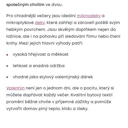
společným chvílím
ve dvou.
Pro chladnější večery jsou ideální
mikinodeky
a
mikroplyšové
deky
, které zahřejí a zároveň potěší svým
hebkým povrchem. Jsou skvělým doplňkem nejen do
ložnice, ale i na pohovku při sledování filmu nebo čtení
knihy. Mezi jejich hlavní výhody patří:
vysoká hřejivost a měkkost
lehkost a snadná údržba
vhodné jako stylový valentýnský dárek
Valentýn
není jen o jednom dni, ale o pocitu, který si
můžete dopřávat každý večer. Kvalitní bytový textil
promění běžné chvíle v příjemné zážitky a pomůže
vytvořit domov plný tepla, klidu a lásky.