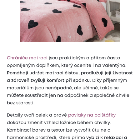
Chrániče matrací
jsou praktickým a přitom často
opomíjeným doplňkem, který oceníte i na Valentýna.
Pomáhají udržet matraci čistou, prodlužují její životnost
a zároveň zvyšují komfort při spánku.
Díky příjemným
materiálům jsou nenápadné, ale účinné, takže se
můžete soustředit jen na odpočinek a společné chvíle
bez starostí.
Detaily tvoří celek a právě
povlaky na polštářky
dokážou změnit vzhled ložnice během chvilky.
Kombinací barev a textur lze vytvořit útulné a
harmonické prostředí, které přímo
vybízí k relaxaci a