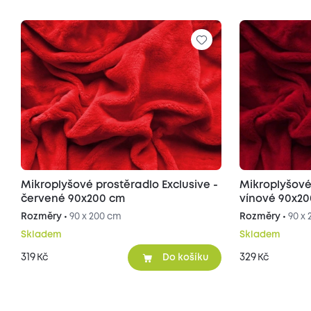
Mikroplyšové prostěradlo Exclusive -
Mikroplyšové 
červené 90x200 cm
vínové 90x2
Rozměry •
90 x 200 cm
Rozměry •
90 x
Skladem
Skladem
319
329
Kč
Kč
Do košíku