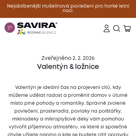
Nejoblíbenější mušelínová povlečení pro horké letní
noci.
Zavřít
Zveřejněno 2. 2. 2026
Valentýn & ložnice
Valentýn je ideální čas na projevení citů, kdy
můžeme udělat radost a proměnit domov v útulné
místo plné pohody a romantiky. Správně zvolené
povlečení, prosteradla, povlaky na polštářky,
mikinodeky a mikroplyšové deky vám pomohou
vytvořit příjemnou atmosféru, ve které si společné
chvíle užijete naplno a kde se budete cítit opravdu