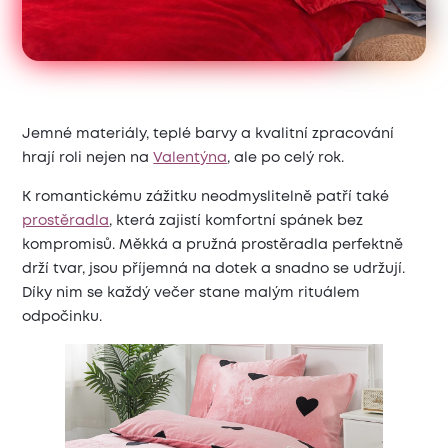
Jemné materiály, teplé barvy a kvalitní zpracování
hrají roli nejen na
Valentýna
, ale po celý rok.
K romantickému zážitku neodmyslitelně patří také
prostěradla
, která zajistí komfortní spánek bez
kompromisů. Měkká a pružná prostěradla perfektně
drží tvar, jsou příjemná na dotek a snadno se udržují.
Díky nim se každý večer stane malým rituálem
odpočinku.