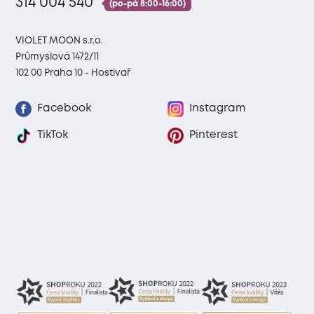
314 004 540
(po-pá 8:00-16:00)
VIOLET MOON s.r.o.
Průmyslová 1472/11
102 00 Praha 10 - Hostivař
Facebook
Instagram
TikTok
Pinterest