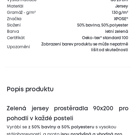
Materiál
Jersey
Gramáž - g/m²
130 g/m²
Značka
XPOSE®
Složení
50% bavlna, 50% polyester
Barva
letní zelená
Certifikát
Oeko-tex® standard 100
Zobrazení barev produktu se může nepatrně
Upozornění
lišit od skutečnosti
Popis produktu
Zelená jersey prostěradla 90x200 pro
pohodlí v každé posteli
Vyrábí se
z 50% bavlny a 50% polyesteru
s vysokou
stálobarevností, a proto
jsou prodyšná a vhodná pro