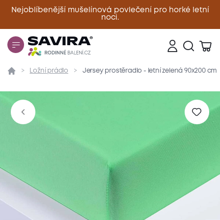
Nejoblíbenější mušelínová povlečení pro horké letní
noci.
Zavřít
Ložní prádlo
Jersey prostěradlo - letní zelená 90x200 cm
Přehled
Parametry
Popis produktu
Materiál