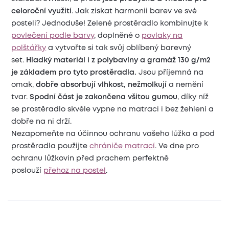
celoroční využití
. Jak získat harmonii barev ve své
posteli? Jednoduše! Zelené prostěradlo kombinujte k
povlečení podle barvy
, doplněné o
povlaky na
polštářky
a vytvořte si tak svůj oblíbený barevný
set.
Hladký materiál i z polybavlny a gramáž 130 g/m2
je základem pro tyto prostěradla.
Jsou příjemná na
omak,
dobře absorbují vlhkost, nežmolkují
a nemění
tvar.
Spodní část je zakončena všitou gumou
, díky níž
se prostěradlo skvěle vypne na matraci i bez žehlení a
dobře na ni drží.
Nezapomeňte na účinnou ochranu vašeho lůžka a pod
prostěradla použijte
chrániče matrací
. Ve dne pro
ochranu lůžkovin před prachem perfektně
poslouží
přehoz na postel
.