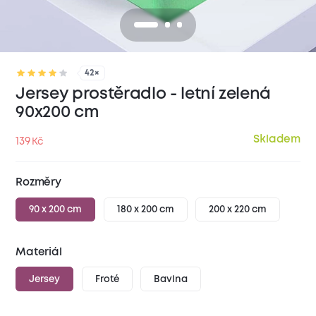
42×
Jersey prostěradlo - letní zelená
90x200 cm
Skladem
139
Kč
Rozměry
90 x 200 cm
180 x 200 cm
200 x 220 cm
Materiál
Jersey
Froté
Bavlna