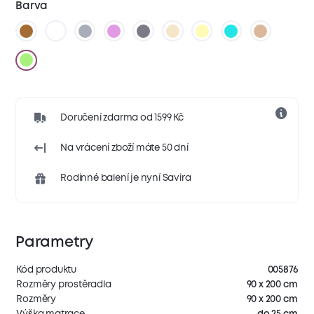
Barva
Doručení zdarma od 1599 Kč
Na vrácení zboží máte 50 dní
Rodinné balení je nyní Savira
Parametry
Kód produktu
005876
Rozměry prostěradla
90 x 200 cm
Rozměry
90 x 200 cm
Výška matrace
do 25 cm