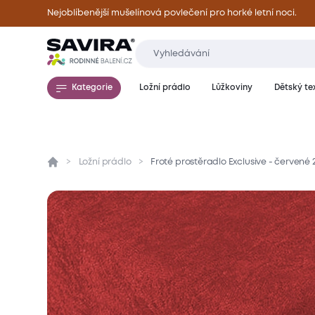
Nejoblíbenější mušelínová povlečení pro horké letní noci.
Kategorie
Ložní prádlo
Lůžkoviny
Dětský tex
Ložní prádlo
Froté prostěradlo Exclusive - červené
Přehled
Parametry
Popis produktu
Mate