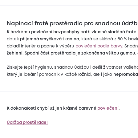
Napínací froté prostěradlo pro snadnou údržb
K hezkému povlečení bezpochyby patří vkusně sladěná froté 
dotek
příjemná smyčková tkanina,
která se skládá z 80 % bavl
doladí interiér a padne k výběru
povlečení podle barvy
. Snadn
žehlení
.
Spodní část prostěradla je zakončena všitou gumou
,
Získejte lepší hygienu, snadnou údržbu i delší životnost vašeh
který je ideální pomocník v každé ložnici, ale i jako
nepromokav
K dokonalosti chybí už jen krásné barevné
povlečení
.
Údržba prostěradel