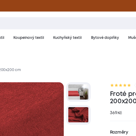
til
Koupelnový textil
Kuchyňský textil
Bytové doplňky
Muše
 200x200 cm
riál a péče
Hodnocení
Froté pr
200x20
369
Kč
Rozměry