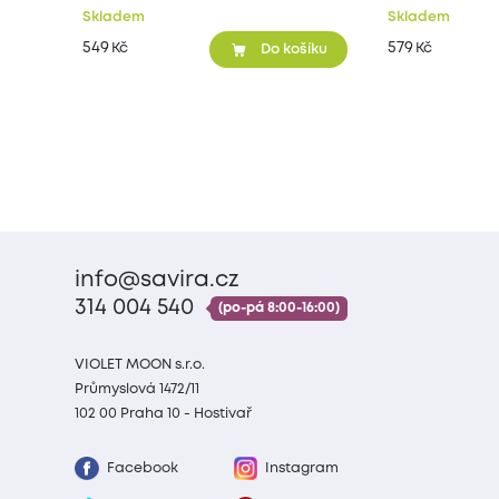
Skladem
Skladem
549
579
Kč
Kč
Do košíku
info@savira.cz
314 004 540
(po-pá 8:00-16:00)
VIOLET MOON s.r.o.
Průmyslová 1472/11
102 00 Praha 10 - Hostivař
Facebook
Instagram