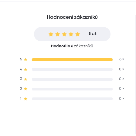
Hodnocení zákazníků
5 z 5
Hodnotilo 6
zákazníků
5
6 ×
4
0 ×
3
0 ×
2
0 ×
1
0 ×