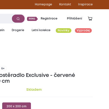
Homepage
Kontakt
Inspirace
Registrace
Přihlášení
100Kč
lín
Drogerie
Letní kolekce
Novinky
Výprodej
369
Kč
6×
ostěradlo Exclusive - červené
0 cm
Skladem
200 x 200 cm