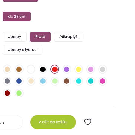
do 25 cm
Jersey
Froté
Mikroplyš
Jersey s lycrou
Vložit do košíku