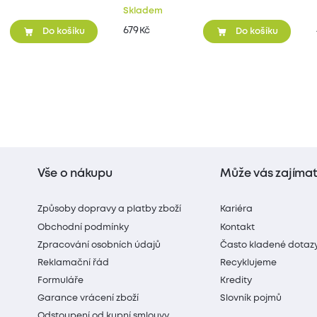
Skladem
679
Kč
Do košíku
Do košíku
Vše o nákupu
Může vás zajíma
Způsoby dopravy a platby zboží
Kariéra
Obchodní podmínky
Kontakt
Zpracování osobních údajů
Často kladené dotaz
Reklamační řád
Recyklujeme
Formuláře
Kredity
Garance vrácení zboží
Slovník pojmů
Odstoupení od kupní smlouvy