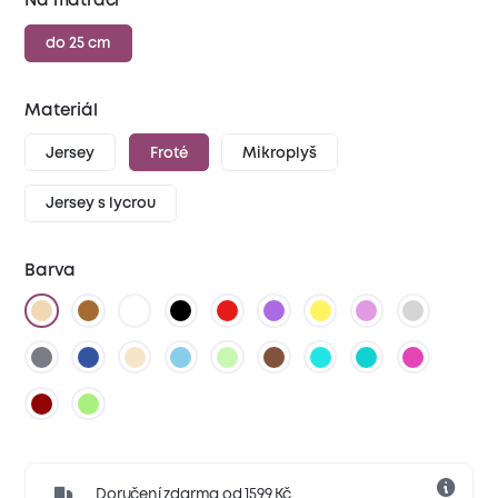
Na matraci
do 25 cm
Materiál
Jersey
Froté
Mikroplyš
Jersey s lycrou
Barva
Doručení zdarma od 1599 Kč