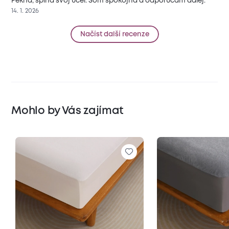
Peknà, spĺňa svoj ùčel. Som spokojnà a odporùčam ďalej.
14. 1. 2026
Načíst další recenze
Mohlo by Vás zajímat