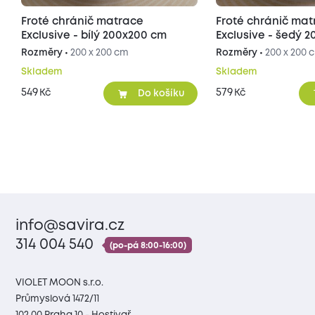
Froté chránič matrace
Froté chránič ma
Exclusive - bílý 200x200 cm
Exclusive - šedý 
Rozměry •
200 x 200 cm
Rozměry •
200 x 200 
Skladem
Skladem
549
579
Kč
Kč
Do košíku
info@savira.cz
314 004 540
(po-pá 8:00-16:00)
VIOLET MOON s.r.o.
Průmyslová 1472/11
102 00 Praha 10 - Hostivař