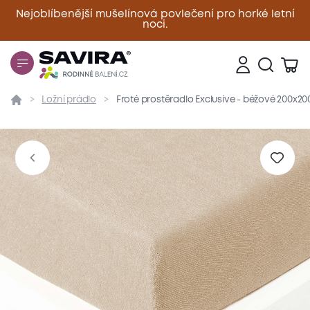
Nejoblíbenější mušelínová povlečení pro horké letní
noci.
Zavřít
Ložní prádlo
Froté prostěradlo Exclusive - béžové 200x2
Přehled
Parametry
Popis produktu
Materiál