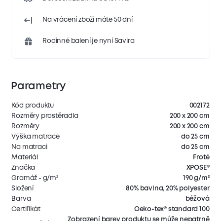
Na vrácení zboží máte 50 dní
Rodinné balení je nyní Savira
Parametry
Kód produktu
002172
Rozměry prostěradla
200 x 200 cm
Rozměry
200 x 200 cm
Výška matrace
do 25 cm
Na matraci
do 25 cm
Materiál
Froté
Značka
XPOSE®
Gramáž - g/m²
190 g/m²
Složení
80% bavlna, 20% polyester
Barva
béžová
Certifikát
Oeko-tex® standard 100
Zobrazení barev produktu se může nepatrně