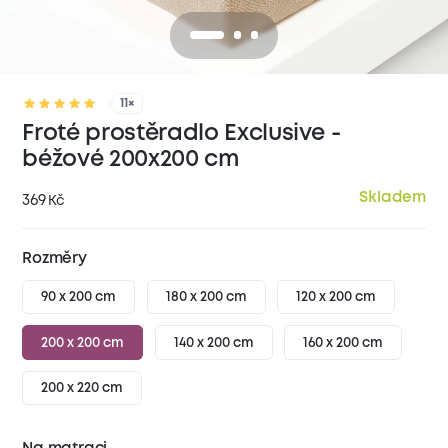
11×
Froté prostěradlo Exclusive -
béžové 200x200 cm
Skladem
369
Kč
Rozměry
90 x 200 cm
180 x 200 cm
120 x 200 cm
200 x 200 cm
140 x 200 cm
160 x 200 cm
200 x 220 cm