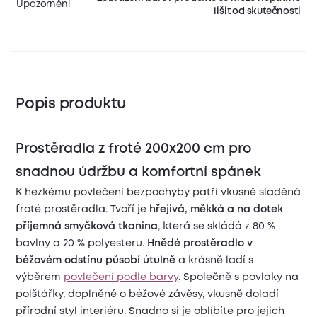
Upozornění
lišit od skutečnosti
Popis produktu
Prostěradla z froté 200x200 cm pro
snadnou údržbu a komfortní spánek
K hezkému povlečení bezpochyby patří vkusně sladěná
froté prostěradla. Tvoří je
hřejivá, měkká a na dotek
příjemná smyčková tkanina
, která se skládá z 80 %
bavlny a 20 % polyesteru.
Hnědé prostěradlo v
béžovém odstínu působí útulně
a krásně ladí s
výběrem
povlečení podle barvy
. Společně s povlaky na
polštářky, doplněné o béžové závěsy, vkusně doladí
přírodní styl interiéru. Snadno si je oblíbíte pro jejich