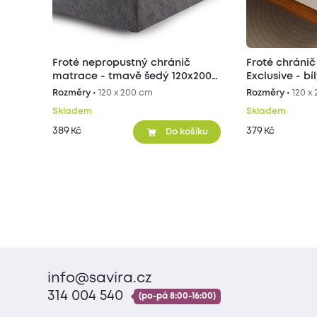
Froté nepropustný chránič
Froté chráni
matrace - tmavě šedý 120x200
Exclusive - b
cm
Rozměry •
120 x 200 cm
Rozměry •
120 x
Skladem
Skladem
389
379
Kč
Kč
Do košíku
info@savira.cz
314 004 540
(po-pá 8:00-16:00)