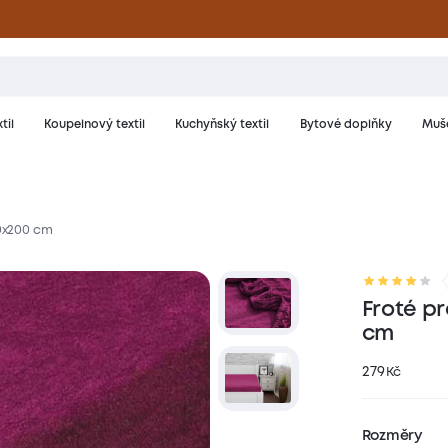
til
Koupelnový textil
Kuchyňský textil
Bytové doplňky
Muše
20x200 cm
riál a péče
Hodnocení
Froté pr
cm
279
Kč
Rozměry