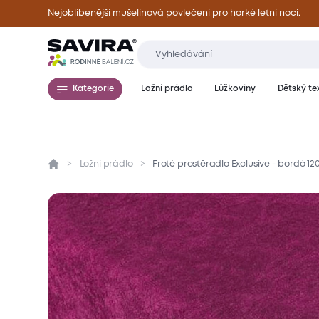
Nejoblíbenější mušelínová povlečení pro horké letní noci.
Kategorie
Ložní prádlo
Lůžkoviny
Dětský tex
Ložní prádlo
Froté prostěradlo Exclusive - bordó 1
Přehled
Parametry
Popis produktu
Mate