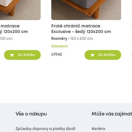
č matrace
Froté chránič matrace
ílý 120x200 cm
Exclusive - šedý 120x200 cm
 200 cm
Rozměry •
120 x 200 cm
Skladem
419
Kč
Do košíku
Do košíku
Vše o nákupu
Může vás zajíma
Způsoby dopravy a platby zboží
Kariéra