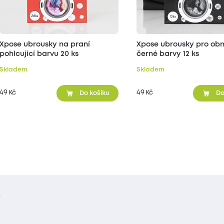
Xpose ubrousky na praní
Xpose ubrousky pro ob
pohlcující barvu 20 ks
černé barvy 12 ks
Skladem
Skladem
49
49
Kč
Kč
Do košíku
Do
t