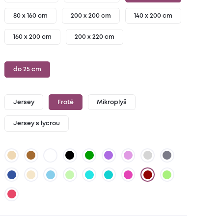
80 x 160 cm
200 x 200 cm
140 x 200 cm
160 x 200 cm
200 x 220 cm
do 25 cm
Jersey
Froté
Mikroplyš
Jersey s lycrou