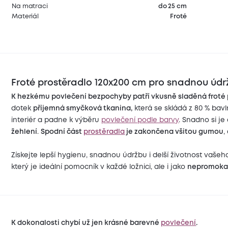
Na matraci
do 25 cm
Materiál
Froté
Froté prostěradlo 120x200 cm pro snadnou údr
K hezkému povlečení bezpochyby patří vkusně sladěná froté 
dotek
příjemná smyčková tkanina,
která se skládá z 80 % bavl
interiér a padne k výběru
povlečení podle barvy
. Snadno si je 
žehlení
.
Spodní část
prostěradla
je zakončena všitou gumou
,
Získejte lepší hygienu, snadnou údržbu i delší životnost vašeh
který je ideální pomocník v každé ložnici, ale i jako
nepromokav
K dokonalosti chybí už jen krásné barevné
povlečení
.