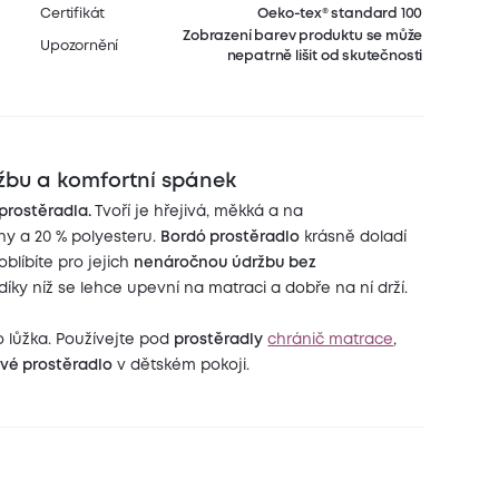
Certifikát
Oeko-tex® standard 100
Zobrazení barev produktu se může
Upozornění
nepatrně lišit od skutečnosti
žbu a komfortní spánek
prostěradla.
Tvoří je hřejivá, měkká a na
ny a 20 % polyesteru.
Bordó prostěradlo
krásně doladí
oblíbíte pro jejich
nenáročnou údržbu bez
 díky níž se lehce upevní na matraci a dobře na ní drží.
o lůžka. Používejte pod
prostěradly
chránič matrace
,
é prostěradlo
v dětském pokoji.