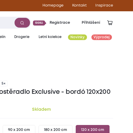
Homepage
Kontakt
Inspirace
Registrace
Přihlášení
100Kč
lín
Drogerie
Letní kolekce
Novinky
Výprodej
279
Kč
5×
ostěradlo Exclusive - bordó 120x200
Skladem
90 x 200 cm
180 x 200 cm
120 x 200 cm