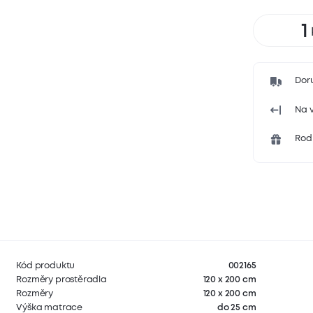
Dor
Na v
Rodi
Kód produktu
002165
Rozměry prostěradla
120 x 200 cm
Rozměry
120 x 200 cm
Výška matrace
do 25 cm