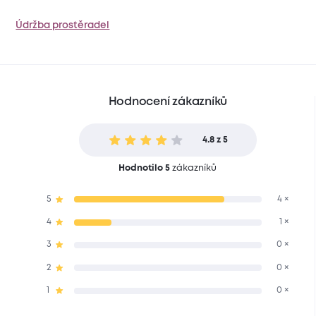
Údržba prostěradel
Hodnocení zákazníků
4.8 z 5
Hodnotilo 5
zákazníků
5
4 ×
4
1 ×
3
0 ×
2
0 ×
1
0 ×