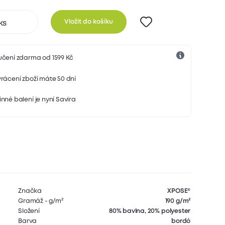
Vložit do košíku
učení zdarma od 1599 Kč
rácení zboží máte 50 dní
nné balení je nyní Savira
Značka
XPOSE®
Gramáž - g/m²
190 g/m²
Složení
80% bavlna, 20% polyester
Barva
bordó