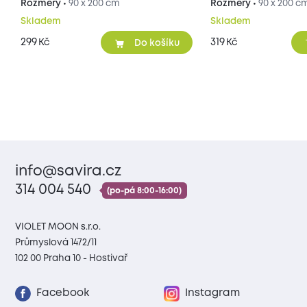
Rozměry •
90 x 200 cm
Rozměry •
90 x 200 c
Skladem
Skladem
299
319
Kč
Kč
Do košíku
info@savira.cz
314 004 540
(po-pá 8:00-16:00)
VIOLET MOON s.r.o.
Průmyslová 1472/11
102 00 Praha 10 - Hostivař
Facebook
Instagram