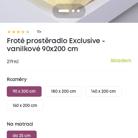
11×
Froté prostěradlo Exclusive -
vanilkové 90x200 cm
Skladem
219
Kč
Rozměry
90 x 200 cm
180 x 200 cm
140 x 200 cm
160 x 200 cm
Na matraci
do 25 cm