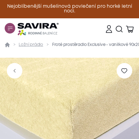
Nejoblíbenější mušelínová povlečení pro horké letní
noci.
Zavřít
Ložní prádlo
Froté prostěradlo Exclusive - vanilkové 90x
Přehled
Parametry
Popis produktu
Materiál