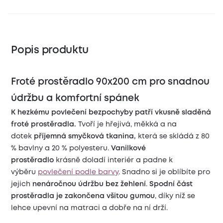
Popis produktu
Froté prostěradlo 90x200 cm pro snadnou
údržbu a komfortní spánek
K hezkému povlečení bezpochyby patří vkusně sladěná
froté prostěradla.
Tvoří je hřejivá, měkká a na
dotek
příjemná smyčková tkanina,
která se skládá z 80
% bavlny a 20 % polyesteru.
Vanilkové
prostěradlo
krásně doladí interiér a padne k
výběru
povlečení podle barvy
. Snadno si je oblíbíte pro
jejich
nenáročnou údržbu bez žehlení
.
Spodní část
prostěradla je zakončena všitou gumou
, díky níž se
lehce upevní na matraci a dobře na ní drží.