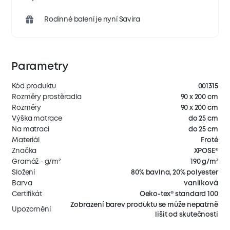
Rodinné balení je nyní Savira
Parametry
Kód produktu
001315
Rozměry prostěradla
90 x 200 cm
Rozměry
90 x 200 cm
Výška matrace
do 25 cm
Na matraci
do 25 cm
Materiál
Froté
Značka
XPOSE®
Gramáž - g/m²
190 g/m²
Složení
80% bavlna, 20% polyester
Barva
vanilková
Certifikát
Oeko-tex® standard 100
Zobrazení barev produktu se může nepatrně
Upozornění
lišit od skutečnosti