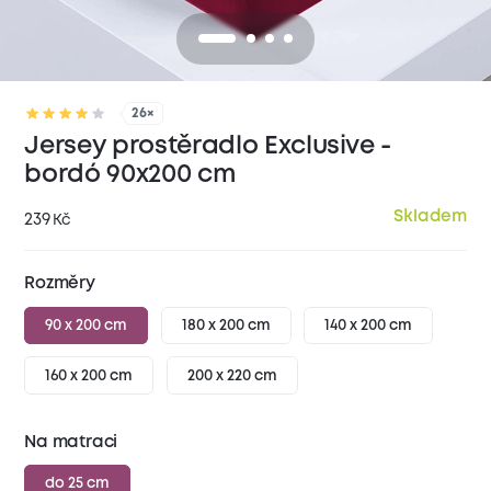
26×
Jersey prostěradlo Exclusive -
bordó 90x200 cm
Skladem
239
Kč
Rozměry
90 x 200 cm
180 x 200 cm
140 x 200 cm
160 x 200 cm
200 x 220 cm
Na matraci
do 25 cm