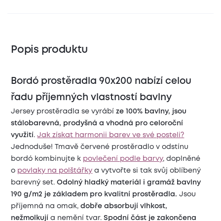
Popis produktu
Bordó prostěradla 90x200 nabízí celou
řadu příjemných vlastností bavlny
Jersey prostěradla se vyrábí
ze 100% bavlny, jsou
stálobarevná,
prodyšná a vhodná pro celoroční
využití
.
Jak získat harmonii barev ve své posteli?
Jednoduše! Tmavě červené prostěradlo v odstínu
bordó kombinujte k
povlečení podle barvy
, doplněné
o
povlaky na polštářky
a vytvořte si tak svůj oblíbený
barevný set.
Odolný hladký materiál i gramáž bavlny
190 g/m2 je základem pro kvalitní prostěradla.
Jsou
příjemná na omak,
dobře absorbují vlhkost,
nežmolkují
a nemění tvar.
Spodní část je zakončena