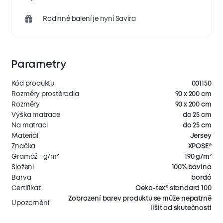
Rodinné balení je nyní Savira
Parametry
Kód produktu
001150
Rozměry prostěradla
90 x 200 cm
Rozměry
90 x 200 cm
Výška matrace
do 25 cm
Na matraci
do 25 cm
Materiál
Jersey
Značka
XPOSE®
Gramáž - g/m²
190 g/m²
Složení
100% bavlna
Barva
bordó
Certifikát
Oeko-tex® standard 100
Zobrazení barev produktu se může nepatrně
Upozornění
lišit od skutečnosti