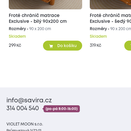
Froté chránič matrace
Froté chránič ma
Exclusive - bílý 90x200 cm
Exclusive - šedý 
Rozměry •
90 x 200 cm
Rozměry •
90 x 200 c
Skladem
Skladem
299
319
Kč
Kč
Do košíku
info@savira.cz
314 004 540
(po-pá 8:00-16:00)
VIOLET MOON s.r.o.
Průmyslová 1472/11