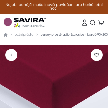
Nejoblíbenější mušelínová povlečení pro horké letní
noci.
Zavřít
Ložní prádlo
Jersey prostěradlo Exclusive - bordó 90x20
Přehled
Parametry
Popis produktu
Materiál