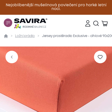
Nejoblíbenější mušelínová povlečení pro horké letní
noci.
Zavřít
Ložní prádlo
Jersey prostěradlo Exclusive - cihlové 90x2
Přehled
Parametry
Popis produktu
Materiál