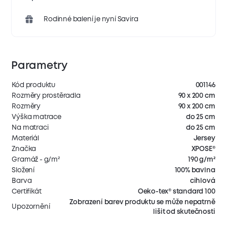
Rodinné balení je nyní Savira
Parametry
Kód produktu
001146
Rozměry prostěradla
90 x 200 cm
Rozměry
90 x 200 cm
Výška matrace
do 25 cm
Na matraci
do 25 cm
Materiál
Jersey
Značka
XPOSE®
Gramáž - g/m²
190 g/m²
Složení
100% bavlna
Barva
cihlová
Certifikát
Oeko-tex® standard 100
Zobrazení barev produktu se může nepatrně
Upozornění
lišit od skutečnosti