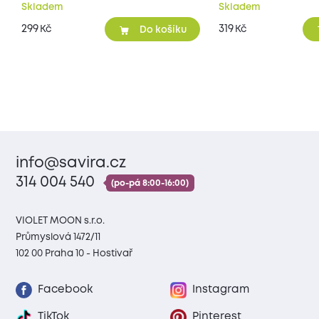
Skladem
Skladem
299
319
Kč
Kč
Do košíku
info@savira.cz
314 004 540
(po-pá 8:00-16:00)
VIOLET MOON s.r.o.
Průmyslová 1472/11
102 00 Praha 10 - Hostivař
Facebook
Instagram
TikTok
Pinterest