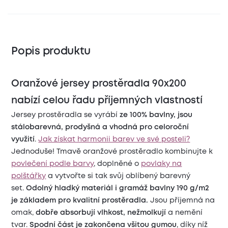
Popis produktu
Oranžové jersey prostěradla 90x200
nabízí celou řadu příjemných vlastností
Jersey prostěradla se vyrábí
ze 100% bavlny, jsou
stálobarevná,
prodyšná a vhodná pro celoroční
využití
.
Jak získat harmonii barev ve své posteli?
Jednoduše! Tmavě oranžové prostěradlo kombinujte k
povlečení podle barvy
, doplněné o
povlaky na
polštářky
a vytvořte si tak svůj oblíbený barevný
set.
Odolný hladký materiál i gramáž bavlny 190 g/m2
je základem pro kvalitní prostěradla.
Jsou příjemná na
omak,
dobře absorbují vlhkost, nežmolkují
a nemění
tvar.
Spodní část je zakončena všitou gumou
, díky níž