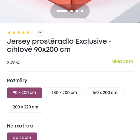
8×
Jersey prostěradlo Exclusive -
cihlové 90x200 cm
Skladem
209
Kč
Rozměry
90 x 200 cm
180 x 200 cm
160 x 200 cm
200 x 220 cm
Na matraci
do 25 cm