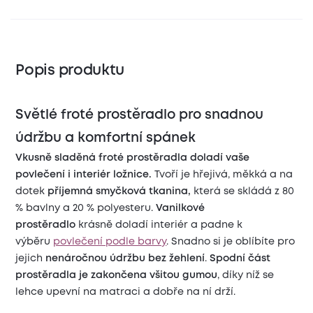
Popis produktu
Světlé froté prostěradlo pro snadnou
údržbu a komfortní spánek
Vkusně sladěná froté prostěradla doladí vaše
povlečení i interiér ložnice.
Tvoří je hřejivá, měkká a na
dotek
příjemná smyčková tkanina,
která se skládá z 80
% bavlny a 20 % polyesteru.
Vanilkové
prostěradlo
krásně doladí interiér a padne k
výběru
povlečení podle barvy
. Snadno si je oblíbíte pro
jejich
nenáročnou údržbu bez žehlení
.
Spodní část
prostěradla je zakončena všitou gumou
, díky níž se
lehce upevní na matraci a dobře na ní drží.