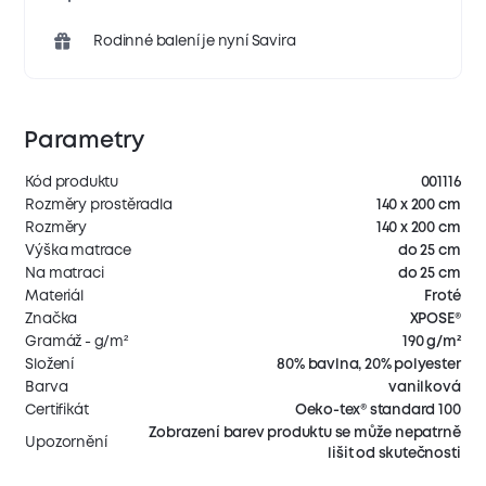
Rodinné balení je nyní Savira
Parametry
Kód produktu
001116
Rozměry prostěradla
140 x 200 cm
Rozměry
140 x 200 cm
Výška matrace
do 25 cm
Na matraci
do 25 cm
Materiál
Froté
Značka
XPOSE®
Gramáž - g/m²
190 g/m²
Složení
80% bavlna, 20% polyester
Barva
vanilková
Certifikát
Oeko-tex® standard 100
Zobrazení barev produktu se může nepatrně
Upozornění
lišit od skutečnosti