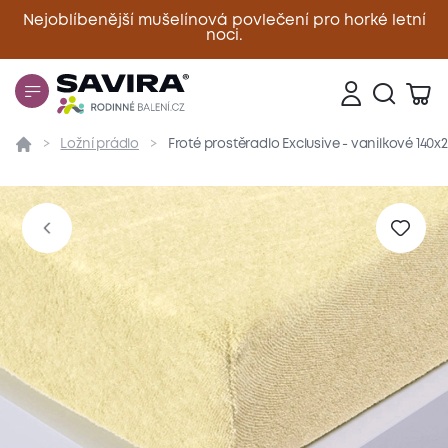
Nejoblíbenější mušelínová povlečení pro horké letní
noci.
Zavřít
Ložní prádlo
Froté prostěradlo Exclusive - vanilkové 140
Přehled
Parametry
Popis produktu
Materiál