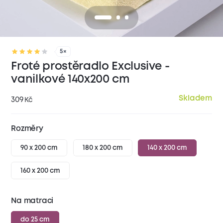
5×
Froté prostěradlo Exclusive -
vanilkové 140x200 cm
Skladem
309
Kč
Rozměry
90 x 200 cm
180 x 200 cm
140 x 200 cm
160 x 200 cm
Na matraci
do 25 cm