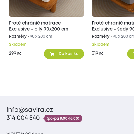
Froté chránič matrace
Froté chránič ma
Exclusive - bílý 90x200 cm
Exclusive - šedý 
Rozměry •
90 x 200 cm
Rozměry •
90 x 200 c
Skladem
Skladem
299
319
Kč
Kč
Do košíku
info@savira.cz
314 004 540
(po-pá 8:00-16:00)