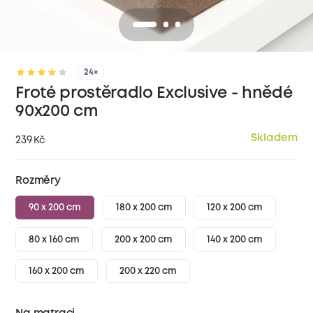
24×
Froté prostěradlo Exclusive - hnědé
90x200 cm
Skladem
239
Kč
Rozměry
90 x 200 cm
180 x 200 cm
120 x 200 cm
80 x 160 cm
200 x 200 cm
140 x 200 cm
160 x 200 cm
200 x 220 cm