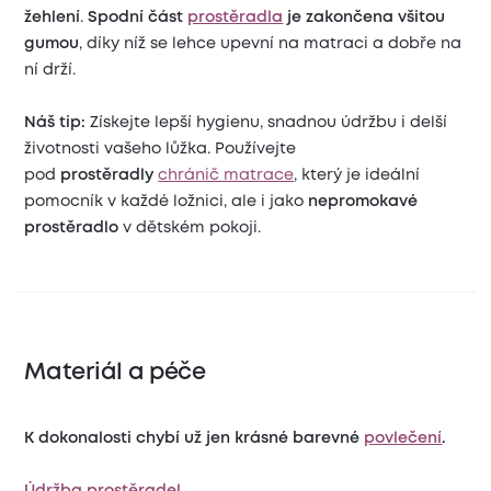
žehlení
.
Spodní část
prostěradla
je zakončena všitou
gumou
, díky níž se lehce upevní na matraci a dobře na
ní drží.
Náš tip:
Získejte lepší hygienu, snadnou údržbu i delší
životnosti vašeho lůžka. Používejte
pod
prostěradly
chránič matrace
, který je ideální
pomocník v každé ložnici, ale i jako
nepromokavé
prostěradlo
v dětském pokoji.
Materiál a péče
K dokonalosti chybí už jen krásné barevné
povlečení
.
Údržba prostěradel