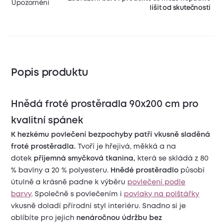
Upozornění
lišit od skutečnosti
Popis produktu
Hnědá froté prostěradla 90x200 cm pro
kvalitní spánek
K hezkému povlečení bezpochyby patří vkusně sladěná
froté prostěradla.
Tvoří je hřejivá, měkká a na
dotek
příjemná smyčková tkanina,
která se skládá z 80
% bavlny a 20 % polyesteru.
Hnědé prostěradlo
působí
útulně a krásně padne k výběru
povlečení podle
barvy
. Společně s povlečením i
povlaky na polštářky
vkusně doladí přírodní styl interiéru. Snadno si je
oblíbíte pro jejich
nenáročnou údržbu bez