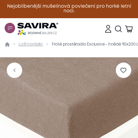
Nejoblíbenější mušelínová povlečení pro horké letní
noci.
Zavřít
Ložní prádlo
Froté prostěradlo Exclusive - hnědé 90x200
Přehled
Parametry
Popis produktu
Materiál