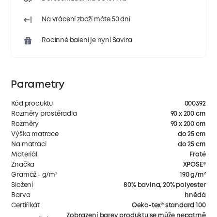
Na vrácení zboží máte 50 dní
Rodinné balení je nyní Savira
Parametry
Kód produktu
000392
Rozměry prostěradla
90 x 200 cm
Rozměry
90 x 200 cm
Výška matrace
do 25 cm
Na matraci
do 25 cm
Materiál
Froté
Značka
XPOSE®
Gramáž - g/m²
190 g/m²
Složení
80% bavlna, 20% polyester
Barva
hnědá
Certifikát
Oeko-tex® standard 100
Zobrazení barev produktu se může nepatrně