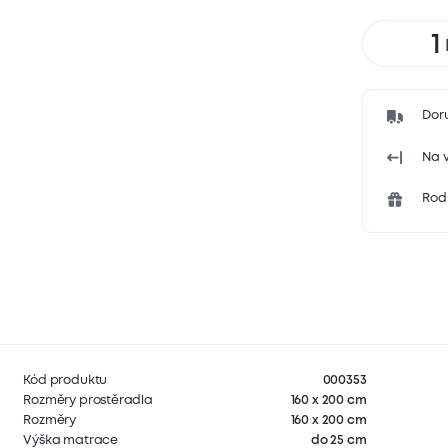
Dor
Na v
Rodi
Kód produktu
000353
Rozměry prostěradla
160 x 200 cm
Rozměry
160 x 200 cm
Výška matrace
do 25 cm