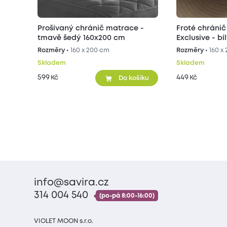
Prošívaný chránič matrace -
Froté chránič matrace
tmavě šedý 160x200 cm
Exclus
Rozměry •
160 x 200 cm
Rozměry •
160 x
Skladem
Skladem
599
449
Kč
Kč
Do košíku
info@savira.cz
314 004 540
(po-pá 8:00-16:00)
VIOLET MOON s.r.o.