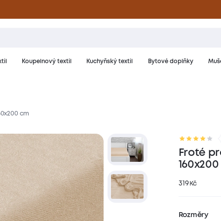
til
Koupelnový textil
Kuchyňský textil
Bytové doplňky
Muše
160x200 cm
riál a péče
Hodnocení
Froté pr
160x200
319
Kč
Rozměry