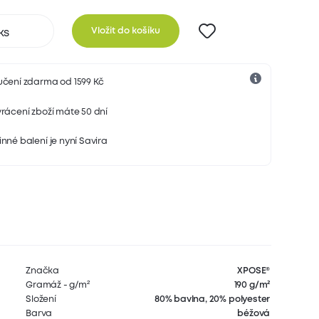
Vložit do košíku
učení zdarma od 1599 Kč
rácení zboží máte 50 dní
nné balení je nyní Savira
Značka
XPOSE®
Gramáž - g/m²
190 g/m²
Složení
80% bavlna, 20% polyester
Barva
béžová