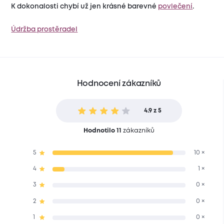
K dokonalosti chybí už jen krásné barevné
povlečení
.
Údržba prostěradel
Hodnocení zákazníků
4.9 z 5
Hodnotilo 11
zákazníků
5
10 ×
4
1 ×
3
0 ×
2
0 ×
1
0 ×