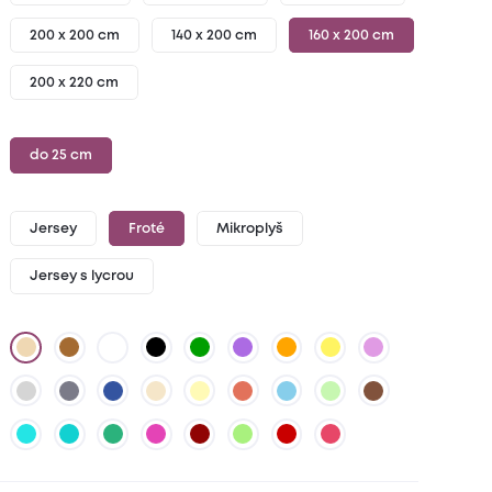
200 x 200 cm
140 x 200 cm
160 x 200 cm
200 x 220 cm
do 25 cm
Jersey
Froté
Mikroplyš
Jersey s lycrou