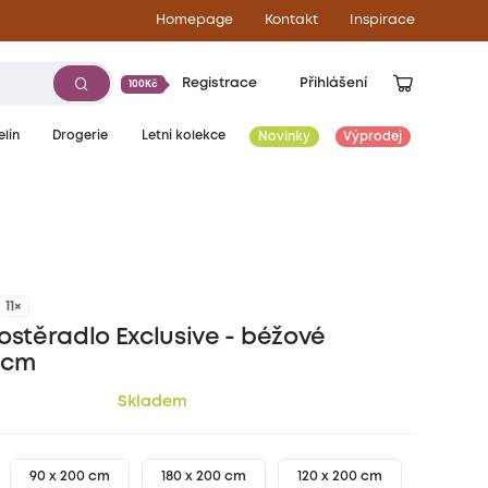
Homepage
Kontakt
Inspirace
Registrace
Přihlášení
100Kč
lín
Drogerie
Letní kolekce
Novinky
Výprodej
319
Kč
11×
ostěradlo Exclusive - béžové
 cm
Skladem
90 x 200 cm
180 x 200 cm
120 x 200 cm