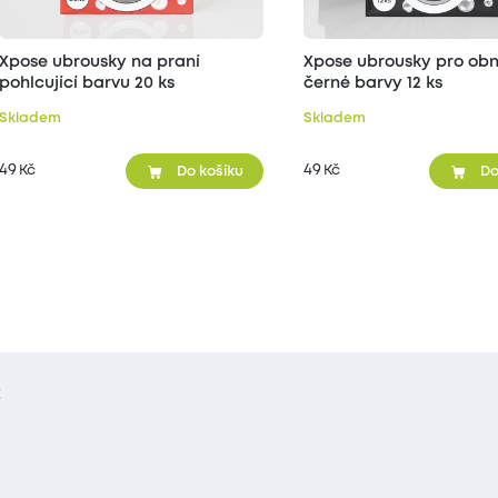
Xpose ubrousky na praní
Xpose ubrousky pro ob
pohlcující barvu 20 ks
černé barvy 12 ks
Skladem
Skladem
49
49
Kč
Kč
Do košíku
Do
t