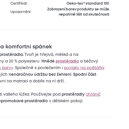
Certifikát
Oeko-tex® standard 100
Zobrazení barev produktu se může
Upozornění
nepatrně lišit od skutečnosti
 a komfortní spánek
prostěradla.
Tvoří je hřejivá, měkká a na
ny a 20 % polyesteru.
Hnědé
prostěradlo
a béžový
e barvy
. Společně s povlečením i
povlaky na polštářky
ejich
nenáročnou údržbu bez žehlení
.
Spodní část
evní na matraci a dobře na ní drží.
sti vašeho lůžka. Používejte pod
prostěradly
chránič
epromokavé prostěradlo
v dětském pokoji.