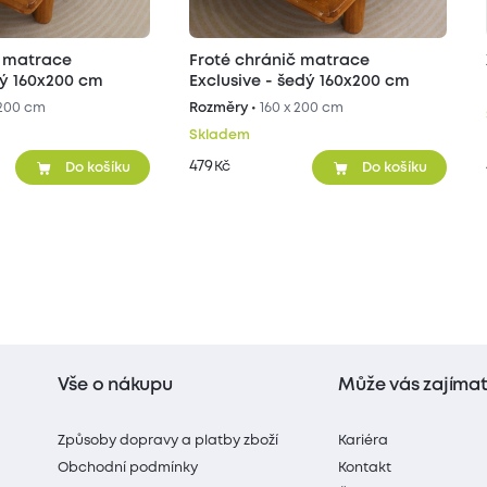
Froté chránič matrace
ive - bílý 160x200 cm
Exclusive - šedý 160x200 cm
 200 cm
Rozměry •
160 x 200 cm
Skladem
479
Kč
Do košíku
Do košíku
Vše o nákupu
Může vás zajíma
Způsoby dopravy a platby zboží
Kariéra
Obchodní podmínky
Kontakt