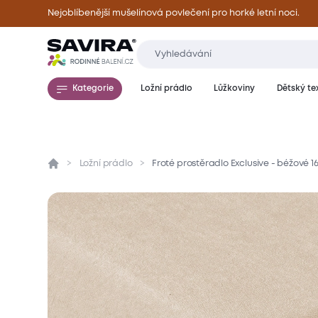
Nejoblíbenější mušelínová povlečení pro horké letní noci.
Kategorie
Ložní prádlo
Lůžkoviny
Dětský tex
Ložní prádlo
Froté prostěradlo Exclusive - béžové 
Přehled
Parametry
Popis produktu
Mate