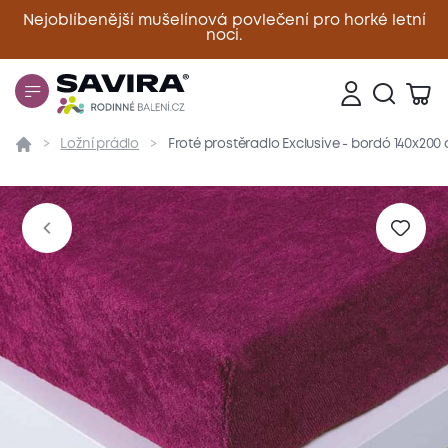
Nejoblíbenější mušelínová povlečení pro horké letní
noci.
Zavřít
Ložní prádlo
Froté prostěradlo Exclusive - bordó 140x200
Přehled
Parametry
Popis produktu
Materiál