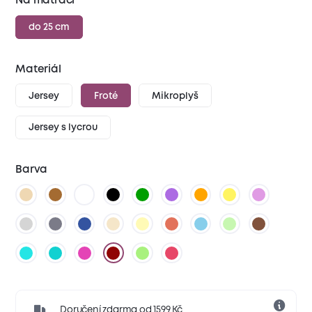
Na matraci
do 25 cm
Materiál
Jersey
Froté
Mikroplyš
Jersey s lycrou
Barva
Doručení zdarma od 1599 Kč