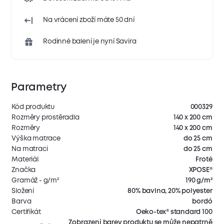
Na vrácení zboží máte 50 dní
Rodinné balení je nyní Savira
Parametry
Kód produktu
000329
Rozměry prostěradla
140 x 200 cm
Rozměry
140 x 200 cm
Výška matrace
do 25 cm
Na matraci
do 25 cm
Materiál
Froté
Značka
XPOSE®
Gramáž - g/m²
190 g/m²
Složení
80% bavlna, 20% polyester
Barva
bordó
Certifikát
Oeko-tex® standard 100
Zobrazení barev produktu se může nepatrně