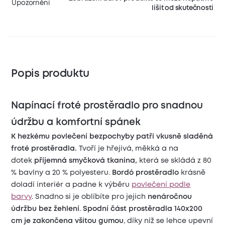
Upozornění
lišit od skutečnosti
Popis produktu
Napínací froté prostěradlo pro snadnou
údržbu a komfortní spánek
K hezkému povlečení bezpochyby patří vkusně sladěná
froté prostěradla.
Tvoří je hřejivá, měkká a na
dotek
příjemná smyčková tkanina,
která se skládá z 80
% bavlny a 20 % polyesteru.
Bordó prostěradlo
krásně
doladí interiér a padne k výběru
povlečení podle
barvy
. Snadno si je oblíbíte pro jejich
nenáročnou
údržbu bez žehlení
.
Spodní část prostěradla 140x200
cm je zakončena všitou gumou
, díky níž se lehce upevní