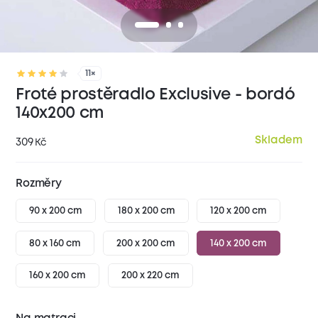
11×
Froté prostěradlo Exclusive - bordó
140x200 cm
Skladem
309
Kč
Rozměry
90 x 200 cm
180 x 200 cm
120 x 200 cm
80 x 160 cm
200 x 200 cm
140 x 200 cm
160 x 200 cm
200 x 220 cm