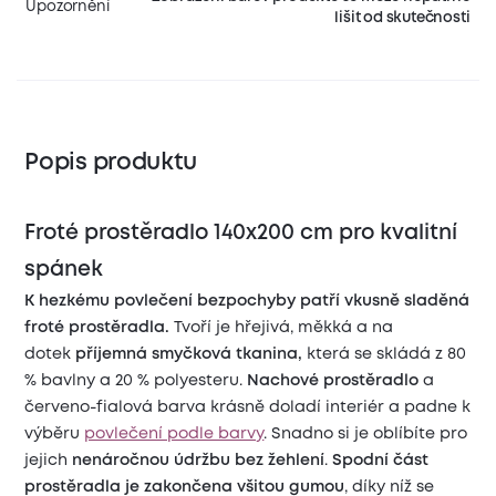
Upozornění
lišit od skutečnosti
Popis produktu
Froté prostěradlo 140x200 cm pro kvalitní
spánek
K hezkému povlečení bezpochyby patří vkusně sladěná
froté prostěradla.
Tvoří je hřejivá, měkká a na
dotek
příjemná smyčková tkanina,
která se skládá z 80
% bavlny a 20 % polyesteru.
Nachové prostěradlo
a
červeno-fialová barva krásně doladí interiér a padne k
výběru
povlečení podle barvy
. Snadno si je oblíbíte pro
jejich
nenáročnou údržbu bez žehlení
.
Spodní část
prostěradla je zakončena všitou gumou
, díky níž se