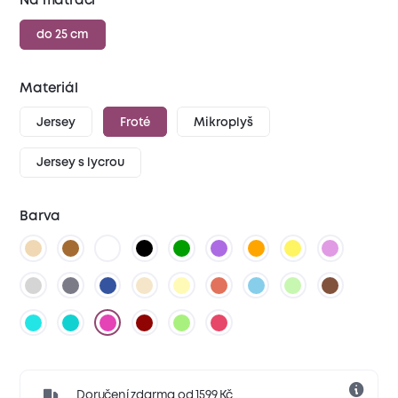
Na matraci
do 25 cm
Materiál
Jersey
Froté
Mikroplyš
Jersey s lycrou
Barva
Doručení zdarma od 1599 Kč