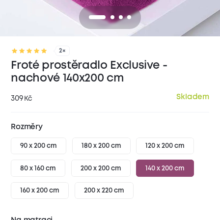
2×
Froté prostěradlo Exclusive -
nachové 140x200 cm
Skladem
309
Kč
Rozměry
90 x 200 cm
180 x 200 cm
120 x 200 cm
80 x 160 cm
200 x 200 cm
140 x 200 cm
160 x 200 cm
200 x 220 cm