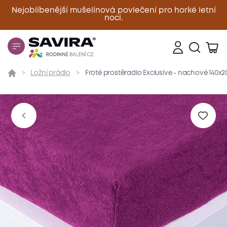
Nejoblíbenější mušelínová povlečení pro horké letní
noci.
Zavřít
Ložní prádlo
Froté prostěradlo Exclusive - nachové 140x
Přehled
Parametry
Popis produktu
Materiál