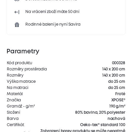
Na vrácení zboží máte 50 dní
Rodinné balení je nyní Savira
Parametry
Kód produktu
000328
Rozměry prostěradla
140 x 200 cm
Rozměry
140 x 200 cm
Výška matrace
do 25 cm
Na matraci
do 25 cm
Materiál
Froté
Značka
XPOSE®
Gramáž - g/m²
190 g/m²
Složení
80% bavlna, 20% polyester
Barva
nachová
Certifikát
Oeko-tex® standard 100
Zobrazení barev produktu se může nepatrně