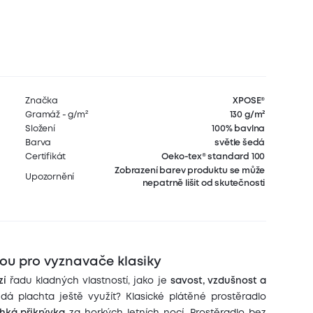
Značka
XPOSE®
Gramáž - g/m²
130 g/m²
Složení
100% bavlna
Barva
světle šedá
Certifikát
Oeko-tex® standard 100
Zobrazení barev produktu se může
Upozornění
nepatrně lišit od skutečnosti
bou pro vyznavače klasiky
zí
řadu kladných vlastností, jako je
savost, vzdušnost a
 dá plachta ještě využít? Klasické plátěné prostěradlo