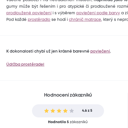
vděčně poslouží
i na netradičních místech,
například jako le
gumy může být řešením i pro atypické či prodloužené rozmě
prodloužené povlečení
i s výběrem
povlečení podle barvy
a zí
Pod každé
prostěradlo
se hodí i
chránič matrace
, který s nep
K dokonalosti chybí už jen krásné barevné
povlečení
.
Údržba prostěradel
Hodnocení zákazníků
4.6 z 5
Hodnotilo 5
zákazníků