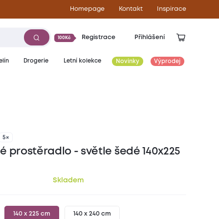
Homepage
Kontakt
Inspirace
Registrace
Přihlášení
100Kč
lín
Drogerie
Letní kolekce
Novinky
Výprodej
139
Kč
5×
é prostěradlo - světle šedé 140x225
Skladem
140 x 225 cm
140 x 240 cm