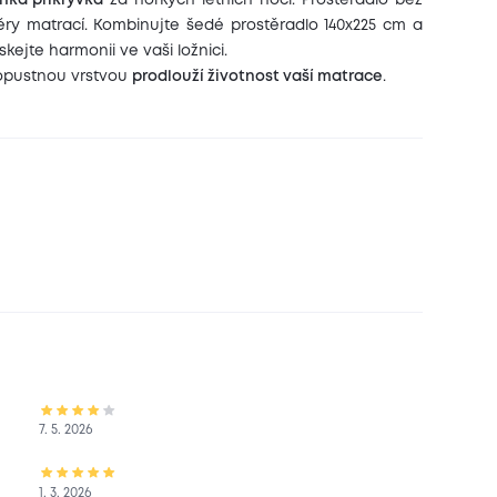
hká přikrývka
za horkých letních nocí. Prostěradlo bez
ry matrací. Kombinujte šedé prostěradlo 140x225 cm a
skejte harmonii ve vaši ložnici.
ropustnou vrstvou
prodlouží životnost vaší matrace
.
7. 5. 2026
1. 3. 2026