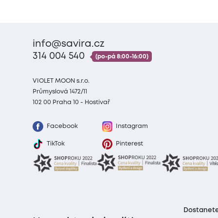
info@savira.cz
314 004 540
(po-pá 8:00-16:00)
VIOLET MOON s.r.o.
Průmyslová 1472/11
102 00 Praha 10 - Hostivař
Facebook
Instagram
TikTok
Pinterest
Dostanete