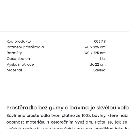
Kód produktu
003149
Rozměry prostěradla
140 x 225 cm
Rozměry
140 x 225 cm
Obsah balení
1 ks
Výška matrace
do 22 cm
Materiál
Bavlna
Prostěradlo bez gumy a bavlna je skvělou vol
Bavlněná prostěradla tvoří plátno ze 100% bavlny, které
nabí
odolnost materiálu s celoročním využitím.
Ptáte se, jak se