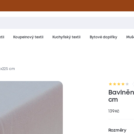
til
Koupelnový textil
Kuchyňský textil
Bytové doplňky
Muše
0x225 cm
riál a péče
Hodnocení
Bavlněn
cm
139
Kč
Rozměry