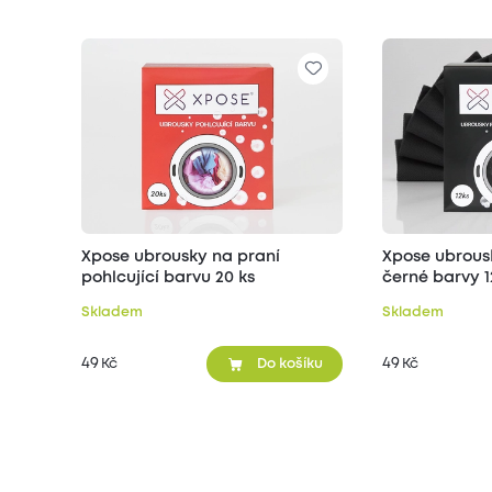
Xpose ubrousky na praní
Xpose ubrous
pohlcující barvu 20 ks
černé barvy 1
Skladem
Skladem
49
49
Kč
Kč
Do košíku