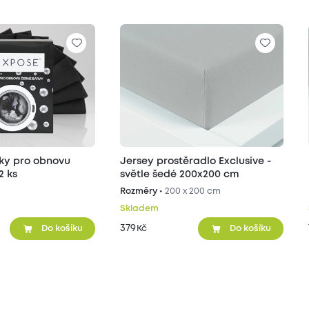
ky pro obnovu
Jersey prostěradlo Exclusive -
2 ks
světle šedé 200x200 cm
Rozměry •
200 x 200 cm
Skladem
379
Kč
Do košíku
Do košíku