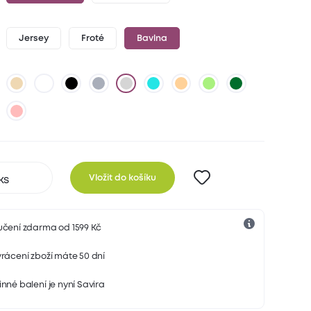
Jersey
Froté
Bavlna
Vložit do košíku
učení zdarma od 1599 Kč
rácení zboží máte 50 dní
nné balení je nyní Savira