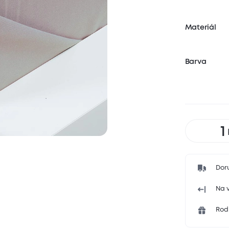
Materiál
Barva
Dor
Na v
Rodi