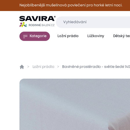
Nejoblíbenější mušelínová povlečení pro horké letní noci.
Kategorie
Ložní prádlo
Lůžkoviny
Dětský tex
Ložní prádlo
Bavlněné prostěradlo - světle šedé 14
Přehled
Parametry
Popis produktu
Mate