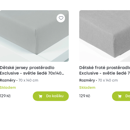
Dětské jersey prostěradlo
Dětské froté prostěradl
Exclusive - světle šedé 70x140
Exclusive - světle šedé 
cm
cm
Rozměry •
70 x 140 cm
Rozměry •
70 x 140 cm
Skladem
Skladem
129
129
Kč
Kč
Do košíku
Do