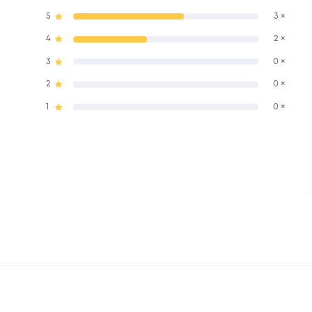
5
3 ×
4
2 ×
3
0 ×
2
0 ×
1
0 ×